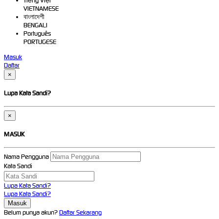
Tiếng Việt
VIETNAMESE
বাংলাদেশী
BENGALI
Português
PORTUGESE
Masuk
Daftar
×
Lupa Kata Sandi?
×
MASUK
Nama Pengguna
Kata Sandi
Lupa Kata Sandi?
Lupa Kata Sandi?
Belum punya akun?
Daftar Sekarang