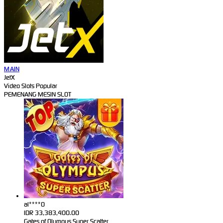
MAIN
JetX
Video Slots Popular
PEMENANG MESIN SLOT
al****0
IDR
33,383,400.00
Gates of Olympus Super Scatter