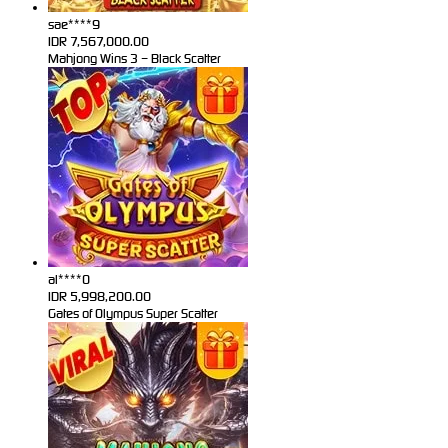
sae****9
IDR
7,567,000.00
Mahjong Wins 3 – Black Scatter
al****0
IDR
5,998,200.00
Gates of Olympus Super Scatter