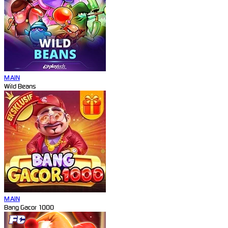
MAIN
Wild Beans
MAIN
Bang Gacor 1000