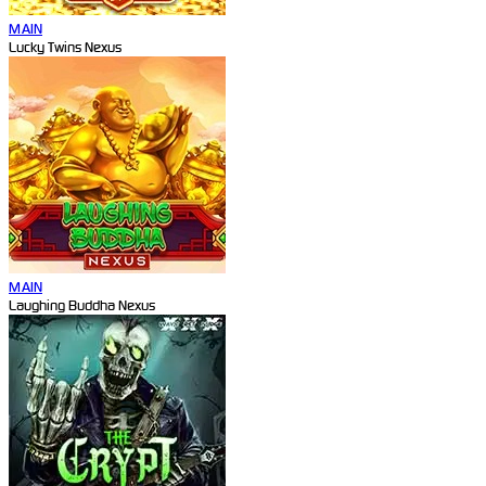
MAIN
Lucky Twins Nexus
MAIN
Laughing Buddha Nexus