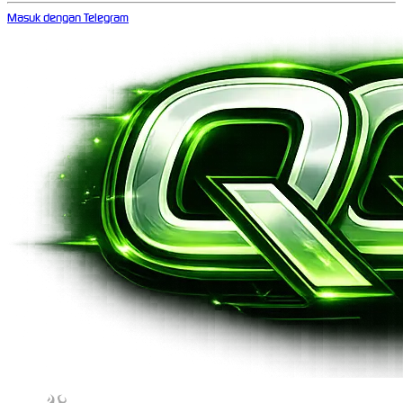
Masuk dengan Telegram