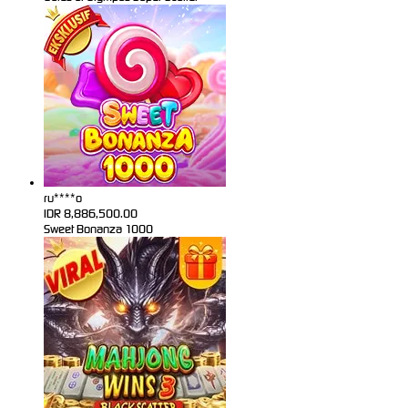
ru****o
IDR
8,886,500.00
Sweet Bonanza 1000