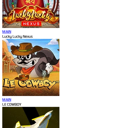
MAIN
Lucky Lucky Nexus
MAIN
LE COWBOY