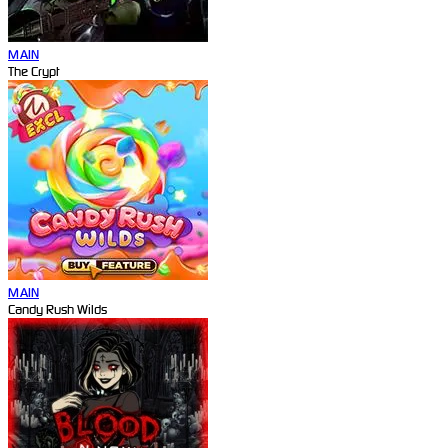
MAIN
The Crypt
MAIN
Candy Rush Wilds