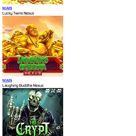
MAIN
Lucky Twins Nexus
MAIN
Laughing Buddha Nexus