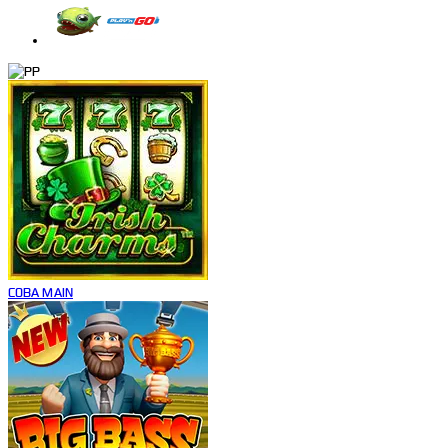
COBA
MAIN