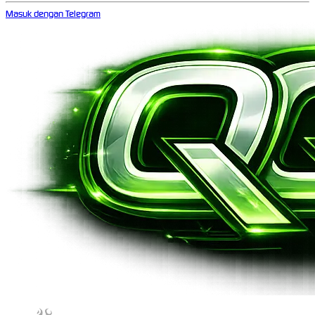
Masuk dengan Telegram