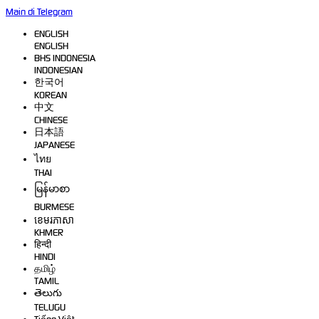
Main di Telegram
ENGLISH
ENGLISH
BHS INDONESIA
INDONESIAN
한국어
KOREAN
中文
CHINESE
日本語
JAPANESE
ไทย
THAI
မြန်မာစာ
BURMESE
ខេមរភាសា
KHMER
हिन्दी
HINDI
தமிழ்
TAMIL
తెలుగు
TELUGU