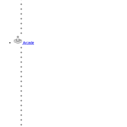
Arcade