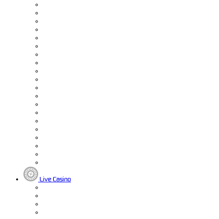
Live Casino