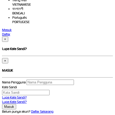
Tiếng Việt
VIETNAMESE
বাংলাদেশী
BENGALI
Português
PORTUGESE
Masuk
Daftar
×
Lupa Kata Sandi?
×
MASUK
Nama Pengguna
Kata Sandi
Lupa Kata Sandi?
Lupa Kata Sandi?
Belum punya akun?
Daftar Sekarang