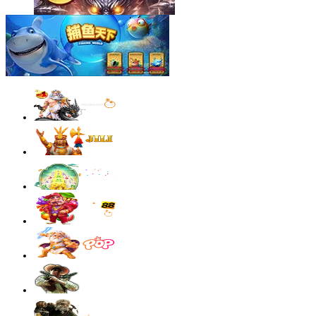
sae****9
IDR
4,003,200.00
Mahjong Wins 3 – Black Scatter
sae****9
IDR
3,881,600.00
Mahjong Wins 3 – Black Scatter