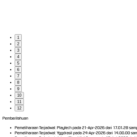
1
2
3
4
5
6
7
8
9
10
11
12
Pemberitahuan
Pemeliharaan Terjadwal: Playtech pada 21-Apr-2026 dari 17.01.28 samp
Pemeliharaan Terjadwal: Yggdrasil pada 24-Apr-2026 dari 14.00.00 sam