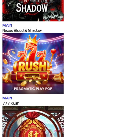
MAIN
Nexus Blood & Shadow
MAIN
777 Rush