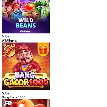
MAIN
Wild Beans
MAIN
Bang Gacor 1000