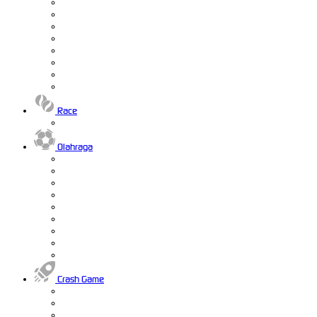
Race
Olahraga
Crash Game