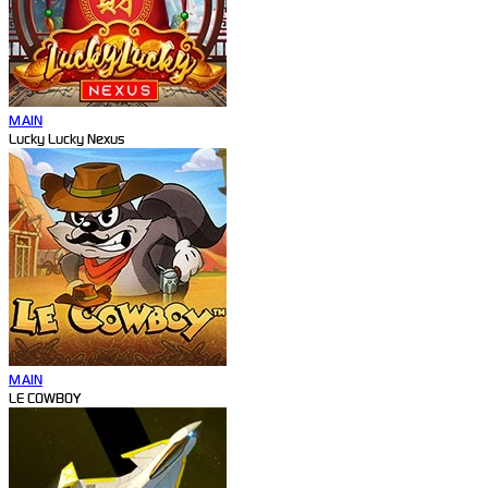
MAIN
Lucky Lucky Nexus
MAIN
LE COWBOY