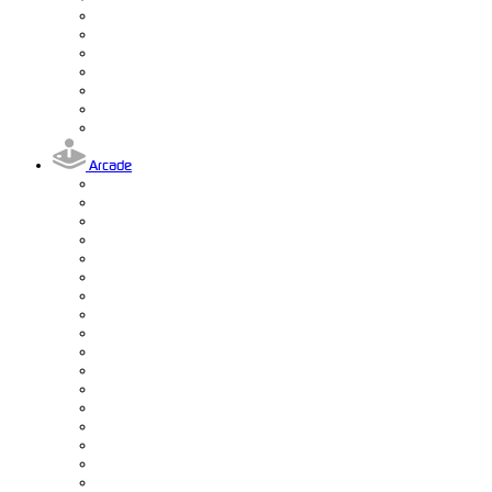
Arcade