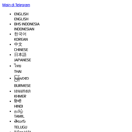
Main di Telegram
ENGLISH
ENGLISH
BHS INDONESIA
INDONESIAN
한국어
KOREAN
中文
CHINESE
日本語
JAPANESE
ไทย
THAI
မြန်မာစာ
BURMESE
ខេមរភាសា
KHMER
हिन्दी
HINDI
தமிழ்
TAMIL
తెలుగు
TELUGU