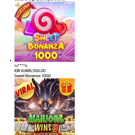
ru****o
IDR
8,886,500.00
Sweet Bonanza 1000