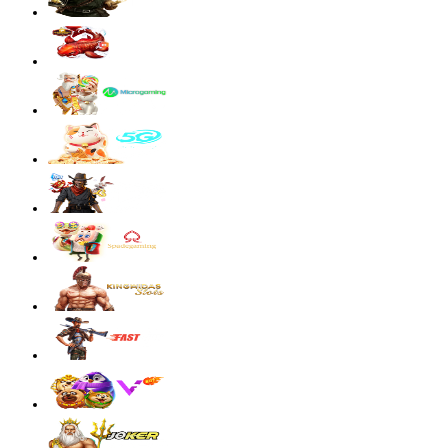
sae****9
IDR
3,590,300.00
Mahjong Wins 3 – Black Scatter
pilla****i
IDR
3,440,750.00
Starlight Princess Super Scatter