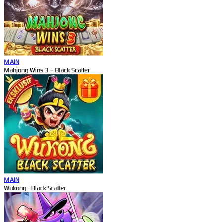
MAIN
Mahjong Wins 3 – Black Scatter
MAIN
Wukong - Black Scatter