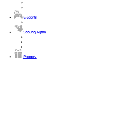
E-Sports
Sabung Ayam
Promosi