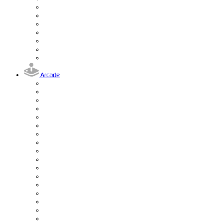
Arcade