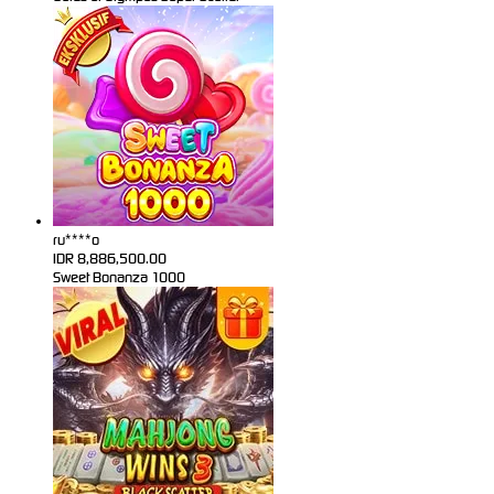
ru****o
IDR
8,886,500.00
Sweet Bonanza 1000