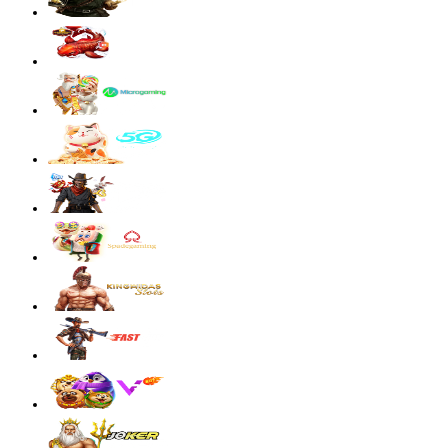
sae****9
IDR
3,590,300.00
Mahjong Wins 3 – Black Scatter
pilla****i
IDR
3,440,750.00
Starlight Princess Super Scatter