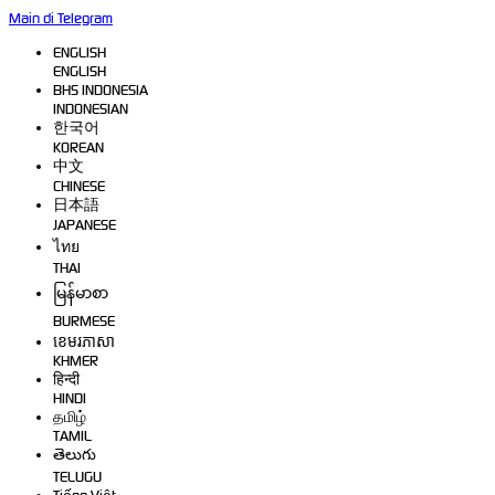
Main di Telegram
ENGLISH
ENGLISH
BHS INDONESIA
INDONESIAN
한국어
KOREAN
中文
CHINESE
日本語
JAPANESE
ไทย
THAI
မြန်မာစာ
BURMESE
ខេមរភាសា
KHMER
हिन्दी
HINDI
தமிழ்
TAMIL
తెలుగు
TELUGU