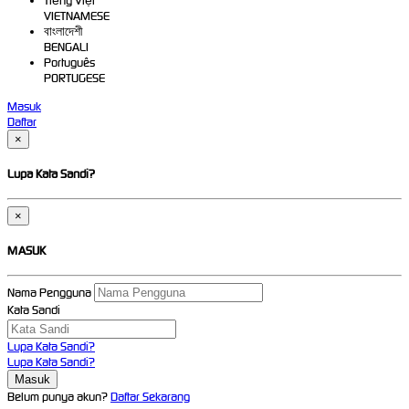
Tiếng Việt
VIETNAMESE
বাংলাদেশী
BENGALI
Português
PORTUGESE
Masuk
Daftar
×
Lupa Kata Sandi?
×
MASUK
Nama Pengguna
Kata Sandi
Lupa Kata Sandi?
Lupa Kata Sandi?
Belum punya akun?
Daftar Sekarang