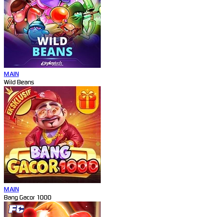
MAIN
Wild Beans
MAIN
Bang Gacor 1000