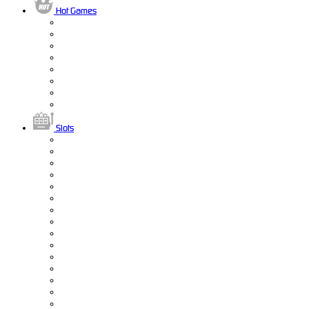
Hot Games
Slots