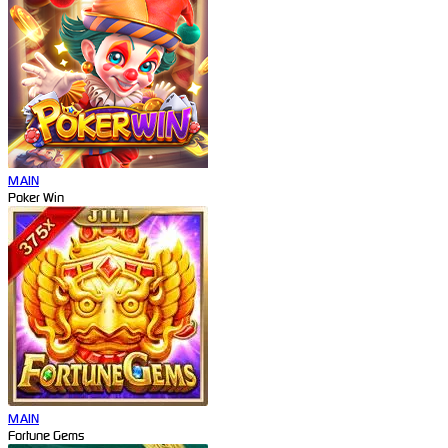
MAIN
Poker Win
MAIN
Fortune Gems