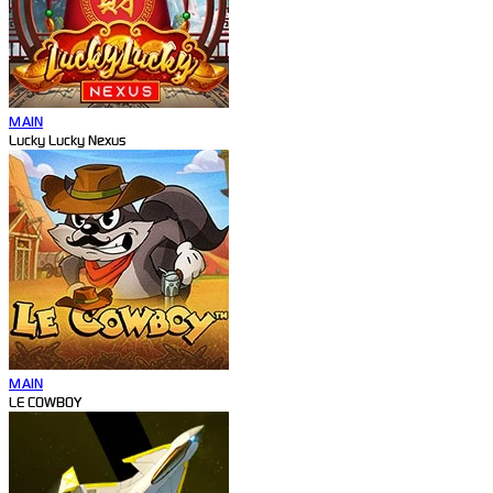
MAIN
Lucky Lucky Nexus
MAIN
LE COWBOY