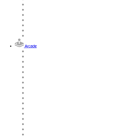
Arcade