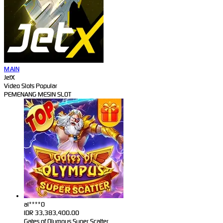
MAIN
JetX
Video Slots Popular
PEMENANG MESIN SLOT
al****0
IDR
33,383,400.00
Gates of Olympus Super Scatter