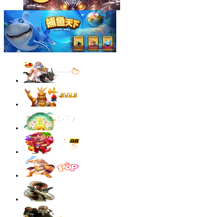
sae****9
IDR
4,003,200.00
Mahjong Wins 3 – Black Scatter
sae****9
IDR
3,881,600.00
Mahjong Wins 3 – Black Scatter