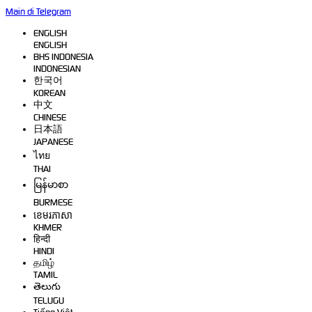
Main di Telegram
ENGLISH
ENGLISH
BHS INDONESIA
INDONESIAN
한국어
KOREAN
中文
CHINESE
日本語
JAPANESE
ไทย
THAI
မြန်မာစာ
BURMESE
ខេមរភាសា
KHMER
हिन्दी
HINDI
தமிழ்
TAMIL
తెలుగు
TELUGU