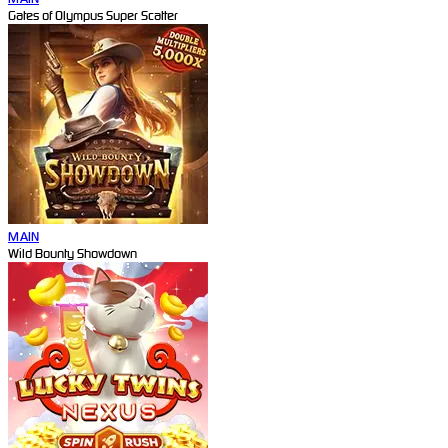
Gates of Olympus Super Scatter
MAIN
Wild Bounty Showdown