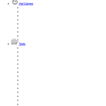
Hot Games
Slots