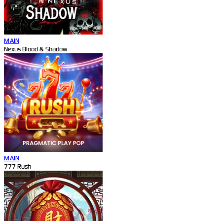
MAIN
Nexus Blood & Shadow
MAIN
777 Rush