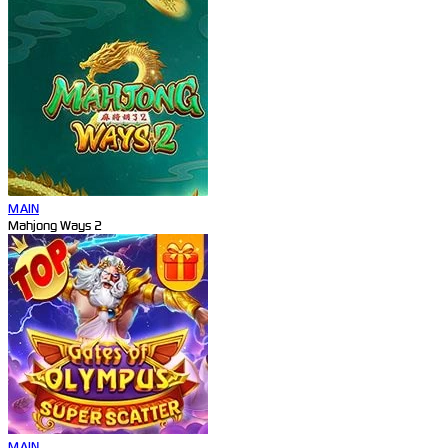
MAIN
Mahjong Ways 2
MAIN