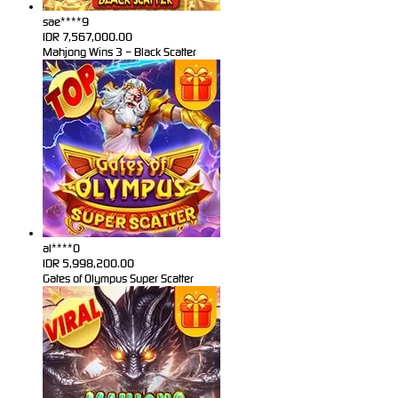
sae****9
IDR
7,567,000.00
Mahjong Wins 3 – Black Scatter
al****0
IDR
5,998,200.00
Gates of Olympus Super Scatter