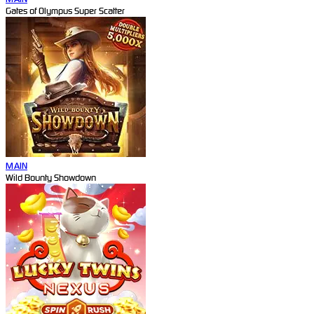
Gates of Olympus Super Scatter
MAIN
Wild Bounty Showdown