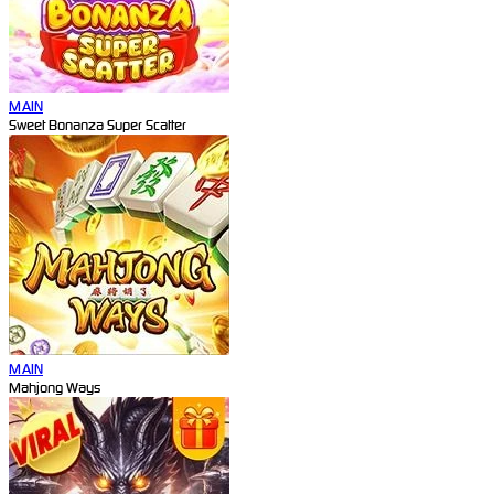
MAIN
Sweet Bonanza Super Scatter
MAIN
Mahjong Ways