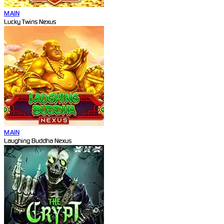
MAIN
Lucky Twins Nexus
MAIN
Laughing Buddha Nexus