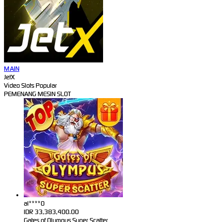
MAIN
JetX
Video Slots Popular
PEMENANG MESIN SLOT
al****0
IDR
33,383,400.00
Gates of Olympus Super Scatter