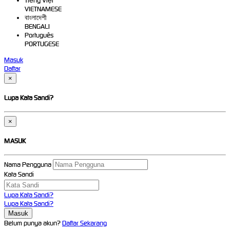
Tiếng Việt
VIETNAMESE
বাংলাদেশী
BENGALI
Português
PORTUGESE
Masuk
Daftar
×
Lupa Kata Sandi?
×
MASUK
Nama Pengguna
Kata Sandi
Lupa Kata Sandi?
Lupa Kata Sandi?
Belum punya akun?
Daftar Sekarang