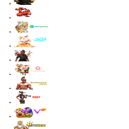
sae****9
IDR
3,590,300.00
Mahjong Wins 3 – Black Scatter
pilla****i
IDR
3,440,750.00
Starlight Princess Super Scatter