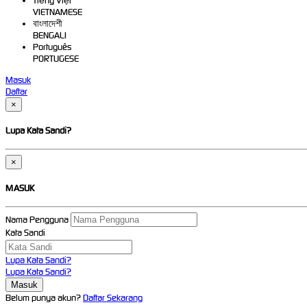
Tiếng Việt
VIETNAMESE
বাংলাদেশী
BENGALI
Português
PORTUGESE
Masuk
Daftar
×
Lupa Kata Sandi?
×
MASUK
Nama Pengguna
Kata Sandi
Lupa Kata Sandi?
Lupa Kata Sandi?
Belum punya akun?
Daftar Sekarang