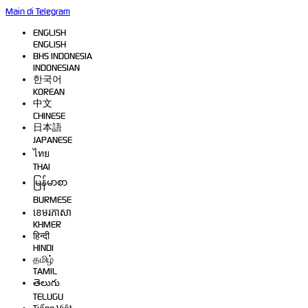
Main di Telegram
ENGLISH
ENGLISH
BHS INDONESIA
INDONESIAN
한국어
KOREAN
中文
CHINESE
日本語
JAPANESE
ไทย
THAI
မြန်မာစာ
BURMESE
ខេមរភាសា
KHMER
हिन्दी
HINDI
தமிழ்
TAMIL
తెలుగు
TELUGU