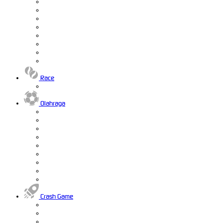
Race
Olahraga
Crash Game