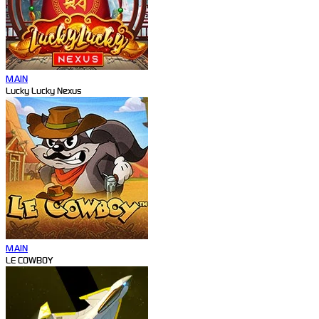
MAIN
Lucky Lucky Nexus
MAIN
LE COWBOY