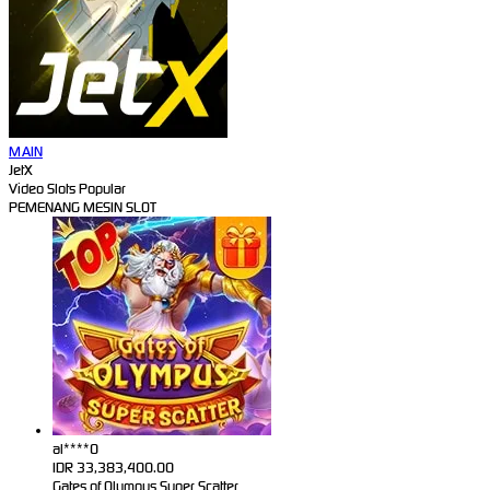
MAIN
JetX
Video Slots Popular
PEMENANG MESIN SLOT
al****0
IDR
33,383,400.00
Gates of Olympus Super Scatter