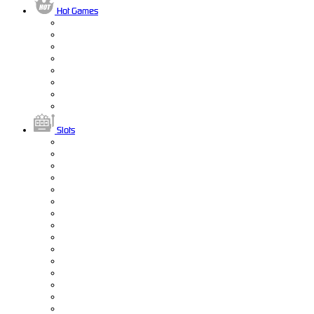
Hot Games
Slots