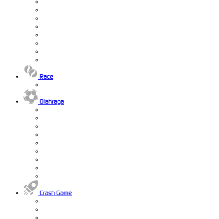
Race
Olahraga
Crash Game