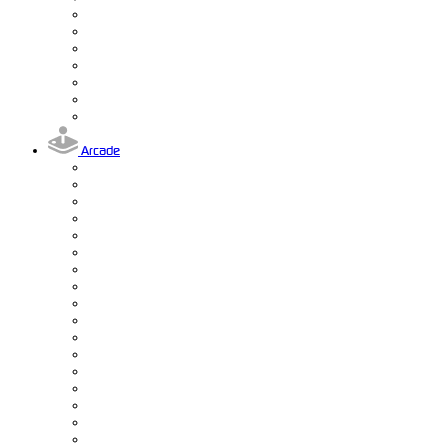
Arcade