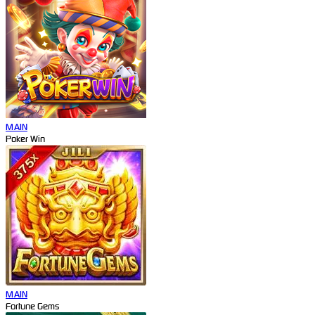
MAIN
Poker Win
MAIN
Fortune Gems