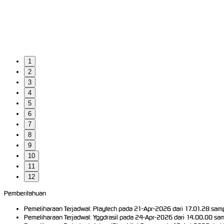
1
2
3
4
5
6
7
8
9
10
11
12
Pemberitahuan
Pemeliharaan Terjadwal: Playtech pada 21-Apr-2026 dari 17.01.28 samp
Pemeliharaan Terjadwal: Yggdrasil pada 24-Apr-2026 dari 14.00.00 sam