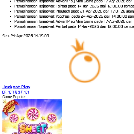
Pemeliharaan Terjadwal: AdvantPlay Mini Game pada 17-Agt-2026 dari 
Pemeliharaan Terjadwal: Fairbet pada 14-Jan-2026 dari 12.00.00 sampa
Pemeliharaan Terjadwal: Playtech pada 21-Apr-2026 dari 17.01.28 samp
Pemeliharaan Terjadwal: Yggdrasil pada 24-Apr-2026 dari 14.00.00 sam
Pemeliharaan Terjadwal: AdvantPlay Mini Game pada 17-Agt-2026 dari 
Pemeliharaan Terjadwal: Fairbet pada 14-Jan-2026 dari 12.00.00 sampa
Sen, 24-Apr-2026 14.19.09
Jackpot
Play
IDR
12,740,947,121
Game Populer