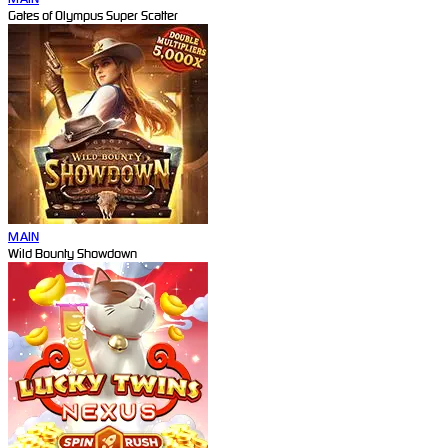
Gates of Olympus Super Scatter
MAIN
Wild Bounty Showdown