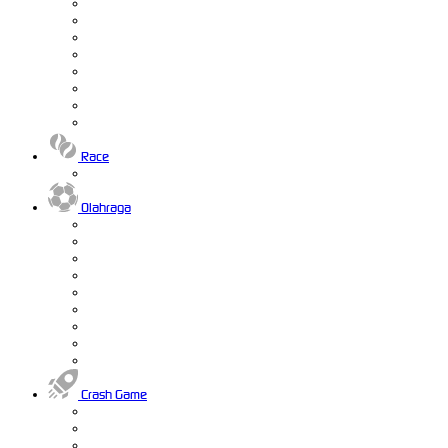
Race
Olahraga
Crash Game