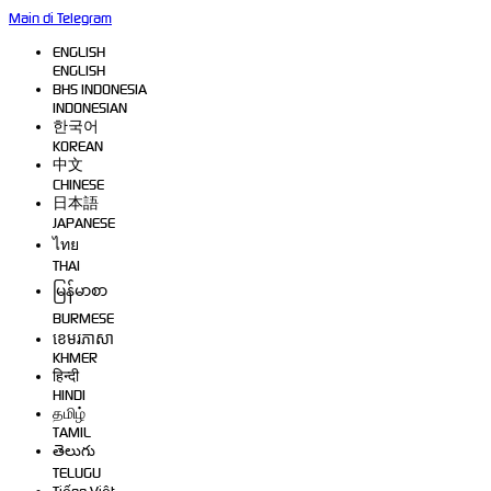
Main di Telegram
ENGLISH
ENGLISH
BHS INDONESIA
INDONESIAN
한국어
KOREAN
中文
CHINESE
日本語
JAPANESE
ไทย
THAI
မြန်မာစာ
BURMESE
ខេមរភាសា
KHMER
हिन्दी
HINDI
தமிழ்
TAMIL
తెలుగు
TELUGU