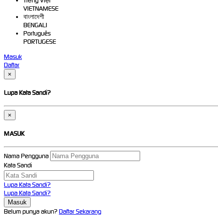
Tiếng Việt
VIETNAMESE
বাংলাদেশী
BENGALI
Português
PORTUGESE
Masuk
Daftar
×
Lupa Kata Sandi?
×
MASUK
Nama Pengguna
Kata Sandi
Lupa Kata Sandi?
Lupa Kata Sandi?
Belum punya akun?
Daftar Sekarang