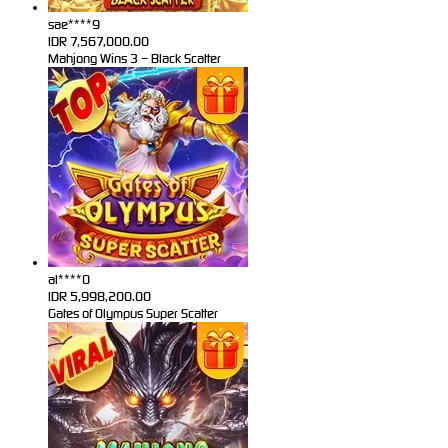
sae****9
IDR
7,567,000.00
Mahjong Wins 3 – Black Scatter
al****0
IDR
5,998,200.00
Gates of Olympus Super Scatter