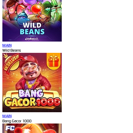
MAIN
Wild Beans
MAIN
Bang Gacor 1000