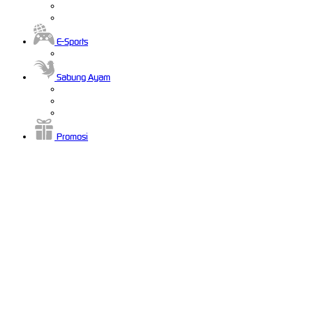
E-Sports
Sabung Ayam
Promosi