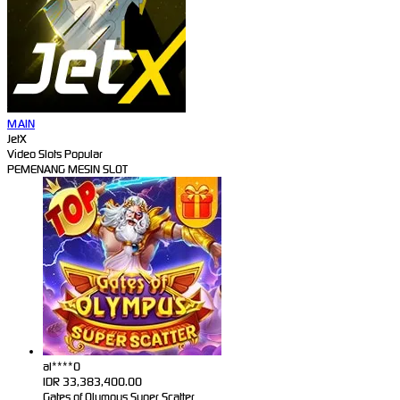
MAIN
JetX
Video Slots Popular
PEMENANG MESIN SLOT
al****0
IDR
33,383,400.00
Gates of Olympus Super Scatter