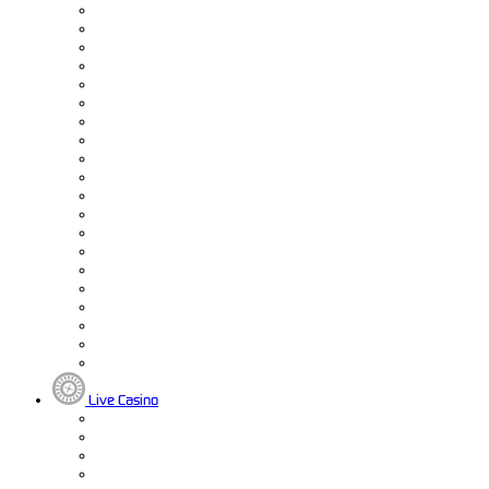
Live Casino