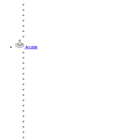
Arcade