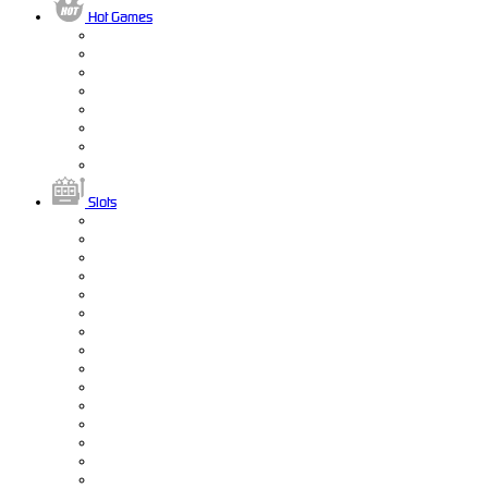
Hot Games
Slots