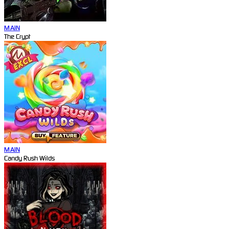
MAIN
The Crypt
MAIN
Candy Rush Wilds