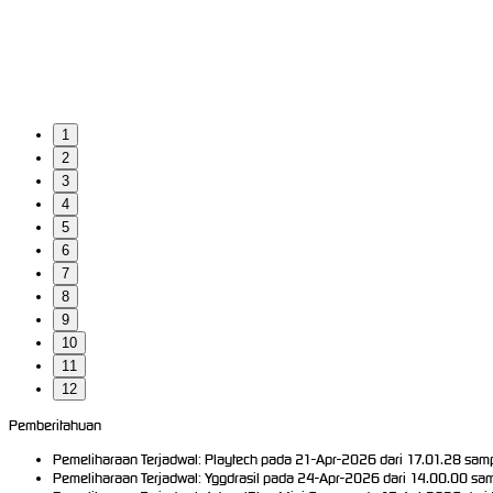
1
2
3
4
5
6
7
8
9
10
11
12
Pemberitahuan
Pemeliharaan Terjadwal: Playtech pada 21-Apr-2026 dari 17.01.28 samp
Pemeliharaan Terjadwal: Yggdrasil pada 24-Apr-2026 dari 14.00.00 sam