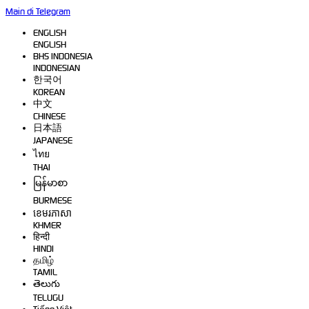
Main di Telegram
ENGLISH
ENGLISH
BHS INDONESIA
INDONESIAN
한국어
KOREAN
中文
CHINESE
日本語
JAPANESE
ไทย
THAI
မြန်မာစာ
BURMESE
ខេមរភាសា
KHMER
हिन्दी
HINDI
தமிழ்
TAMIL
తెలుగు
TELUGU