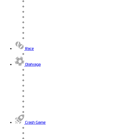
Race
Olahraga
Crash Game