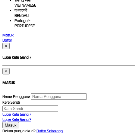
Tiếng Việt
VIETNAMESE
বাংলাদেশী
BENGALI
Português
PORTUGESE
Masuk
Daftar
×
Lupa Kata Sandi?
×
MASUK
Nama Pengguna
Kata Sandi
Lupa Kata Sandi?
Lupa Kata Sandi?
Belum punya akun?
Daftar Sekarang