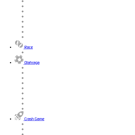
Race
Olahraga
Crash Game