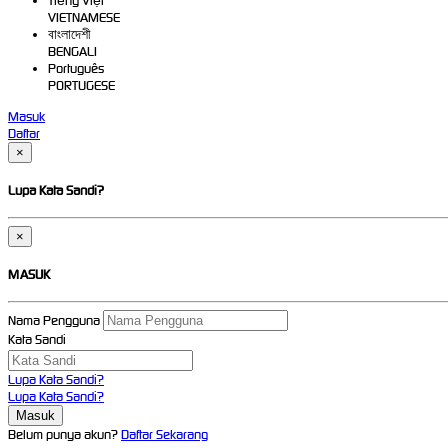
Tiếng Việt
VIETNAMESE
বাংলাদেশী
BENGALI
Português
PORTUGESE
Masuk
Daftar
×
Lupa Kata Sandi?
×
MASUK
Nama Pengguna
Kata Sandi
Lupa Kata Sandi?
Lupa Kata Sandi?
Belum punya akun?
Daftar Sekarang