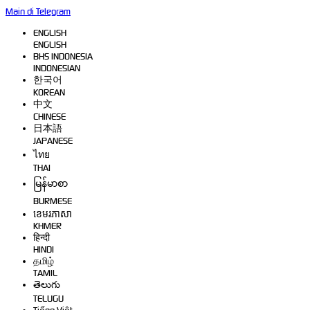
Main di Telegram
ENGLISH
ENGLISH
BHS INDONESIA
INDONESIAN
한국어
KOREAN
中文
CHINESE
日本語
JAPANESE
ไทย
THAI
မြန်မာစာ
BURMESE
ខេមរភាសា
KHMER
हिन्दी
HINDI
தமிழ்
TAMIL
తెలుగు
TELUGU