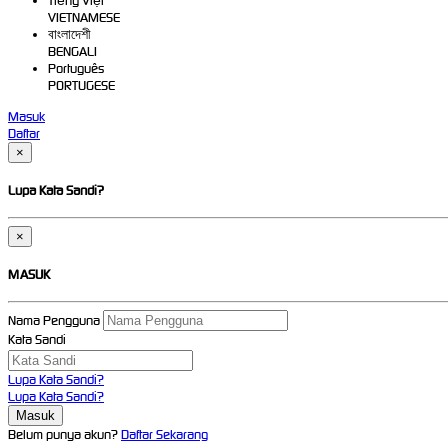
Tiếng Việt
VIETNAMESE
বাংলাদেশী
BENGALI
Português
PORTUGESE
Masuk
Daftar
×
Lupa Kata Sandi?
×
MASUK
Nama Pengguna
Kata Sandi
Lupa Kata Sandi?
Lupa Kata Sandi?
Belum punya akun?
Daftar Sekarang