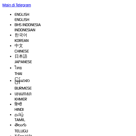
Main di Telegram
ENGLISH
ENGLISH
BHS INDONESIA
INDONESIAN
한국어
KOREAN
中文
CHINESE
日本語
JAPANESE
ไทย
THAI
မြန်မာစာ
BURMESE
ខេមរភាសា
KHMER
हिन्दी
HINDI
தமிழ்
TAMIL
తెలుగు
TELUGU