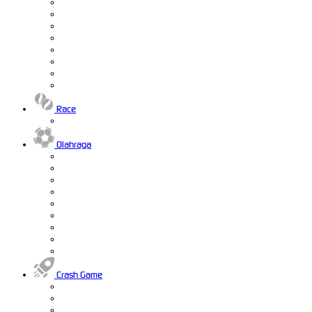
Race
Olahraga
Crash Game