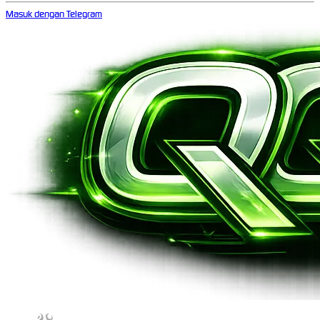
Masuk dengan Telegram