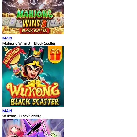
MAIN
Mahjong Wins 3 – Black Scatter
MAIN
Wukong - Black Scatter