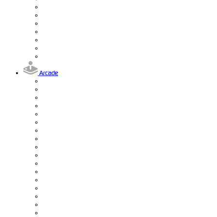
Arcade