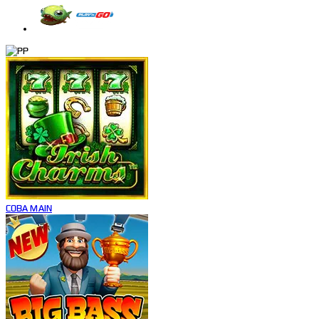
COBA
MAIN