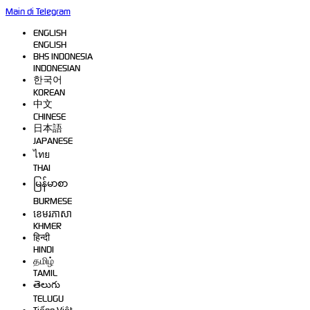
Main di Telegram
ENGLISH
ENGLISH
BHS INDONESIA
INDONESIAN
한국어
KOREAN
中文
CHINESE
日本語
JAPANESE
ไทย
THAI
မြန်မာစာ
BURMESE
ខេមរភាសា
KHMER
हिन्दी
HINDI
தமிழ்
TAMIL
తెలుగు
TELUGU