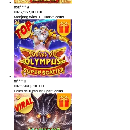
sae****9
IDR
7,567,000.00
Mahjong Wins 3 – Black Scatter
al****0
IDR
5,998,200.00
Gates of Olympus Super Scatter