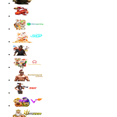
sae****9
IDR
3,590,300.00
Mahjong Wins 3 – Black Scatter
pilla****i
IDR
3,440,750.00
Starlight Princess Super Scatter