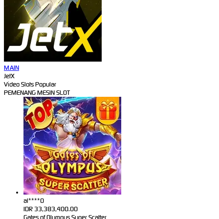
MAIN
JetX
Video Slots Popular
PEMENANG MESIN SLOT
al****0
IDR
33,383,400.00
Gates of Olympus Super Scatter