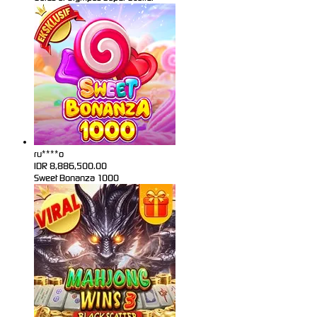
ru****o
IDR
8,886,500.00
Sweet Bonanza 1000