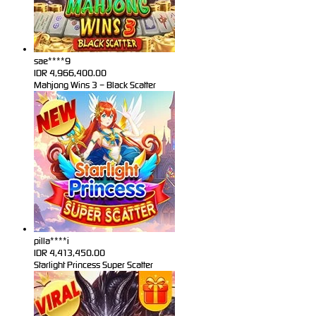
sae****9
IDR
4,966,400.00
Mahjong Wins 3 – Black Scatter
pilla****i
IDR
4,413,450.00
Starlight Princess Super Scatter