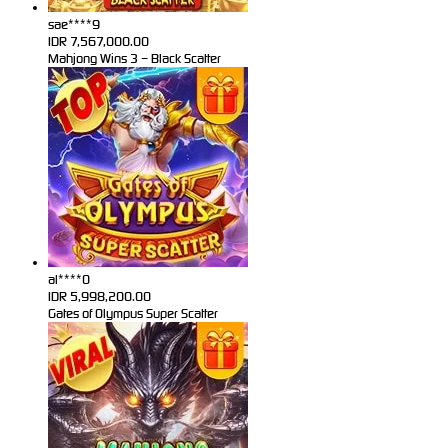
sae****9
IDR
7,567,000.00
Mahjong Wins 3 – Black Scatter
al****0
IDR
5,998,200.00
Gates of Olympus Super Scatter