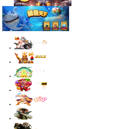
sae****9
IDR
4,003,200.00
Mahjong Wins 3 – Black Scatter
sae****9
IDR
3,881,600.00
Mahjong Wins 3 – Black Scatter