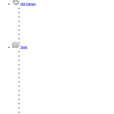
Hot Games
Slots