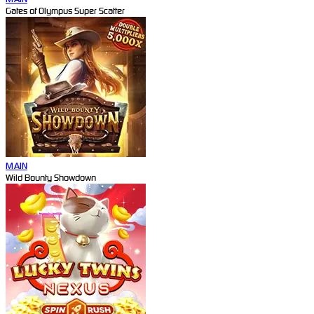
Gates of Olympus Super Scatter
MAIN
Wild Bounty Showdown