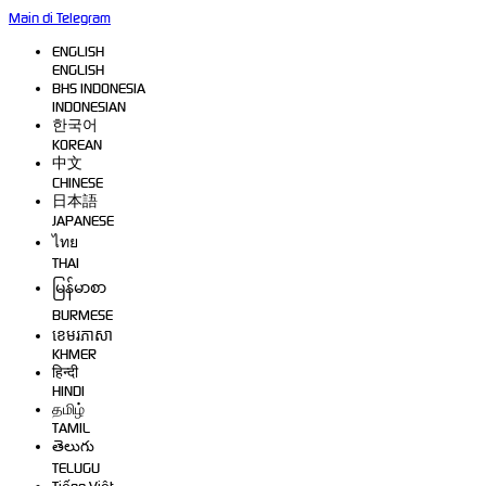
Main di Telegram
ENGLISH
ENGLISH
BHS INDONESIA
INDONESIAN
한국어
KOREAN
中文
CHINESE
日本語
JAPANESE
ไทย
THAI
မြန်မာစာ
BURMESE
ខេមរភាសា
KHMER
हिन्दी
HINDI
தமிழ்
TAMIL
తెలుగు
TELUGU