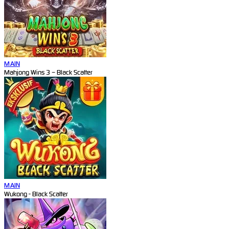
MAIN
Mahjong Wins 3 – Black Scatter
MAIN
Wukong - Black Scatter