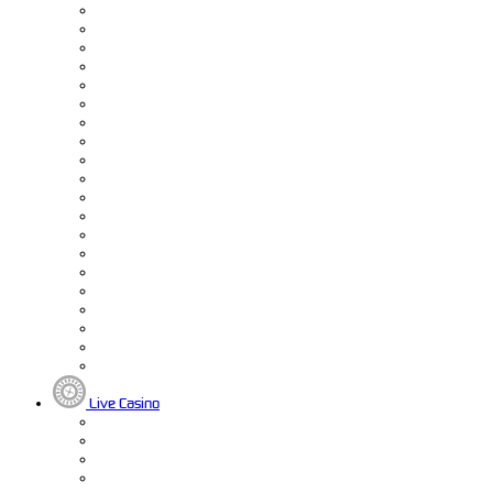
Live Casino