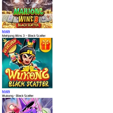
MAIN
Mahjong Wins 3 – Black Scatter
MAIN
Wukong - Black Scatter