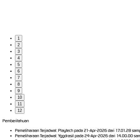
1
2
3
4
5
6
7
8
9
10
11
12
Pemberitahuan
Pemeliharaan Terjadwal: Playtech pada 21-Apr-2026 dari 17.01.28 samp
Pemeliharaan Terjadwal: Yggdrasil pada 24-Apr-2026 dari 14.00.00 sam