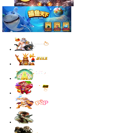
sae****9
IDR
4,003,200.00
Mahjong Wins 3 – Black Scatter
sae****9
IDR
3,881,600.00
Mahjong Wins 3 – Black Scatter