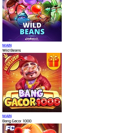
MAIN
Wild Beans
MAIN
Bang Gacor 1000