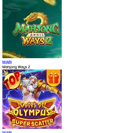
MAIN
Mahjong Ways 2
MAIN