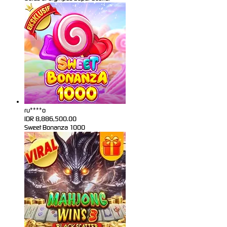
ru****o
IDR
8,886,500.00
Sweet Bonanza 1000