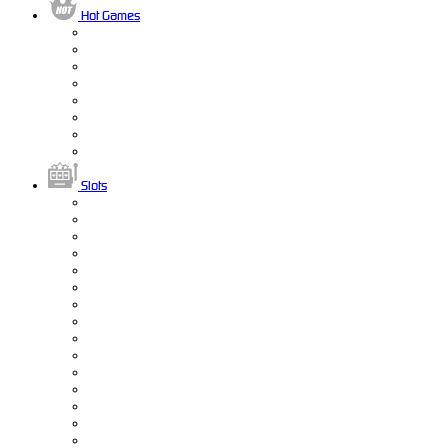
Hot Games
Slots