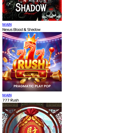
MAIN
Nexus Blood & Shadow
MAIN
777 Rush