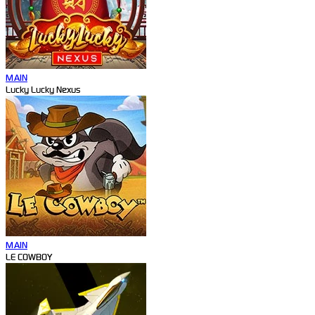
MAIN
Lucky Lucky Nexus
MAIN
LE COWBOY