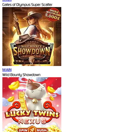
Gates of Olympus Super Scatter
MAIN
Wild Bounty Showdown