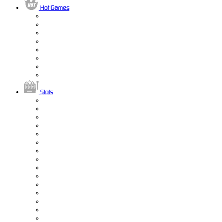
Hot Games
Slots