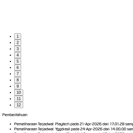
1
2
3
4
5
6
7
8
9
10
11
12
Pemberitahuan
Pemeliharaan Terjadwal: Playtech pada 21-Apr-2026 dari 17.01.28 samp
Pemeliharaan Terjadwal: Yggdrasil pada 24-Apr-2026 dari 14.00.00 sam