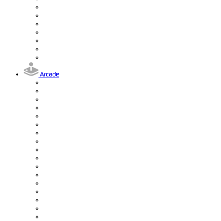
Arcade