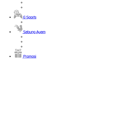
E-Sports
Sabung Ayam
Promosi