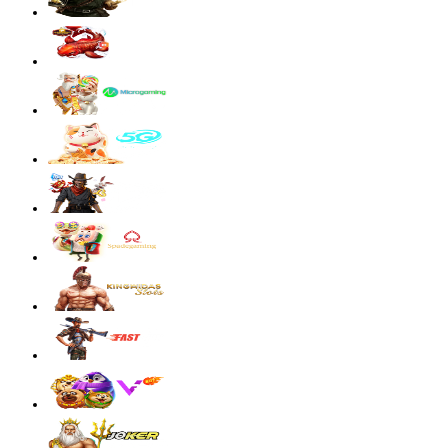
sae****9
IDR
3,590,300.00
Mahjong Wins 3 – Black Scatter
pilla****i
IDR
3,440,750.00
Starlight Princess Super Scatter