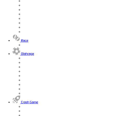
Race
Olahraga
Crash Game