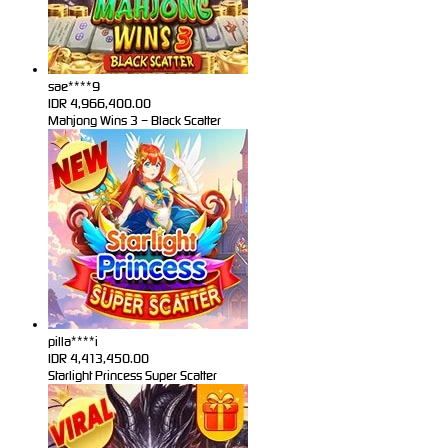
sae****9
IDR
4,966,400.00
Mahjong Wins 3 – Black Scatter
pilla****i
IDR
4,413,450.00
Starlight Princess Super Scatter