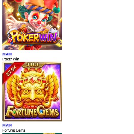
MAIN
Poker Win
MAIN
Fortune Gems