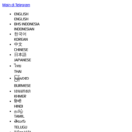
Main di Telegram
ENGLISH
ENGLISH
BHS INDONESIA
INDONESIAN
한국어
KOREAN
中文
CHINESE
日本語
JAPANESE
ไทย
THAI
မြန်မာစာ
BURMESE
ខេមរភាសា
KHMER
हिन्दी
HINDI
தமிழ்
TAMIL
తెలుగు
TELUGU