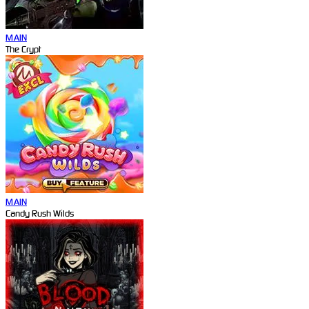
MAIN
The Crypt
MAIN
Candy Rush Wilds