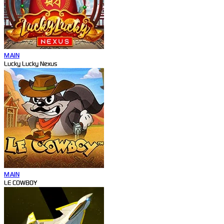
MAIN
Lucky Lucky Nexus
MAIN
LE COWBOY