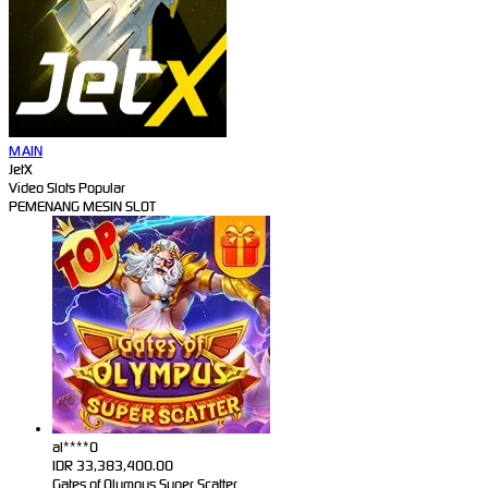
MAIN
JetX
Video Slots Popular
PEMENANG MESIN SLOT
al****0
IDR
33,383,400.00
Gates of Olympus Super Scatter