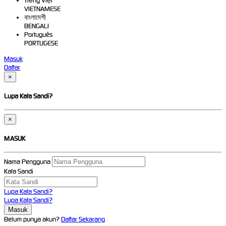
Tiếng Việt
VIETNAMESE
বাংলাদেশী
BENGALI
Português
PORTUGESE
Masuk
Daftar
×
Lupa Kata Sandi?
×
MASUK
Nama Pengguna
Kata Sandi
Lupa Kata Sandi?
Lupa Kata Sandi?
Belum punya akun?
Daftar Sekarang