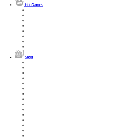
Hot Games
Slots