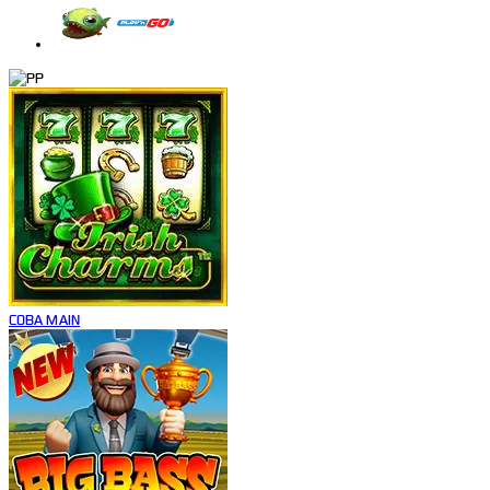
COBA
MAIN