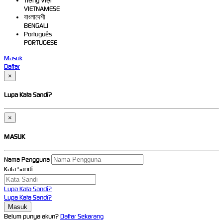
Tiếng Việt
VIETNAMESE
বাংলাদেশী
BENGALI
Português
PORTUGESE
Masuk
Daftar
×
Lupa Kata Sandi?
×
MASUK
Nama Pengguna
Kata Sandi
Lupa Kata Sandi?
Lupa Kata Sandi?
Belum punya akun?
Daftar Sekarang