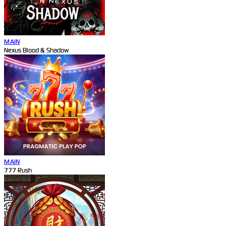
MAIN
Nexus Blood & Shadow
MAIN
777 Rush