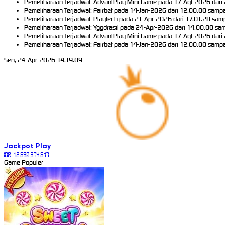
Pemeliharaan Terjadwal: AdvantPlay Mini Game pada 17-Agt-2026 dari 
Pemeliharaan Terjadwal: Fairbet pada 14-Jan-2026 dari 12.00.00 sampa
Pemeliharaan Terjadwal: Playtech pada 21-Apr-2026 dari 17.01.28 samp
Pemeliharaan Terjadwal: Yggdrasil pada 24-Apr-2026 dari 14.00.00 sam
Pemeliharaan Terjadwal: AdvantPlay Mini Game pada 17-Agt-2026 dari 
Pemeliharaan Terjadwal: Fairbet pada 14-Jan-2026 dari 12.00.00 sampa
Sen, 24-Apr-2026 14.19.09
Jackpot
Play
IDR
12,690,374,617
Game Populer