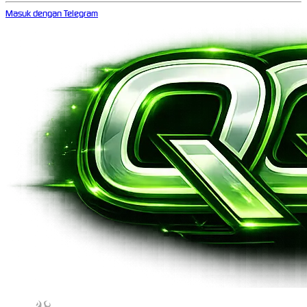
Masuk dengan Telegram