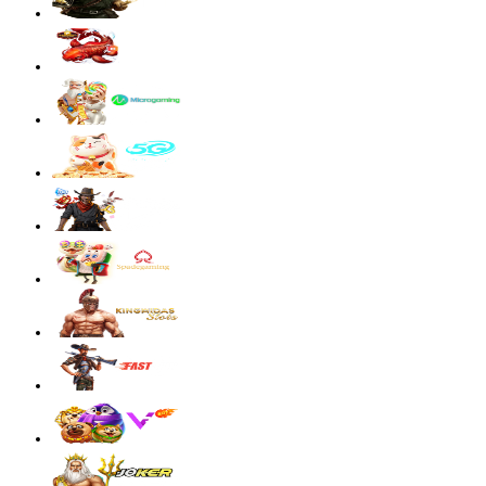
sae****9
IDR
3,590,300.00
Mahjong Wins 3 – Black Scatter
pilla****i
IDR
3,440,750.00
Starlight Princess Super Scatter