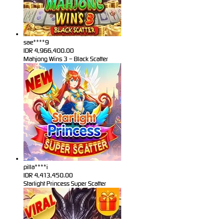
sae****9
IDR
4,966,400.00
Mahjong Wins 3 – Black Scatter
pilla****i
IDR
4,413,450.00
Starlight Princess Super Scatter