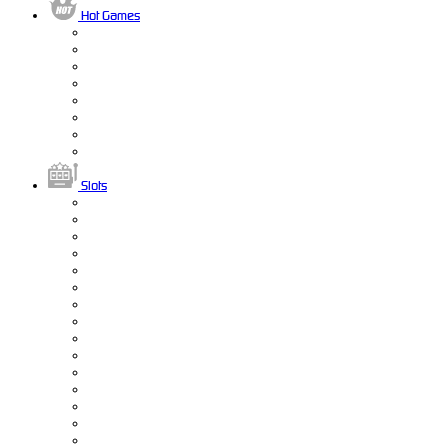
Hot Games
Slots