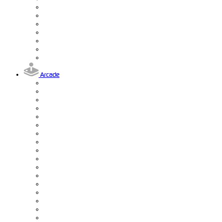
Arcade