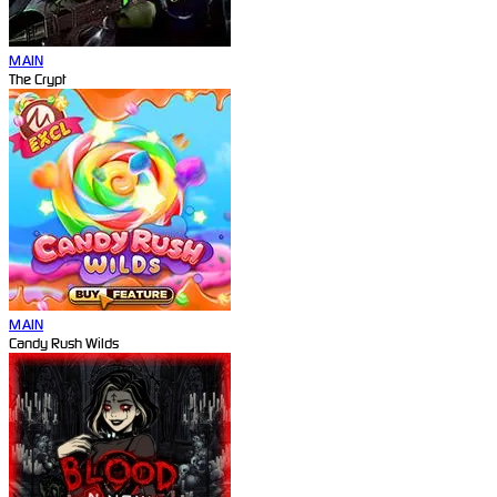
MAIN
The Crypt
MAIN
Candy Rush Wilds