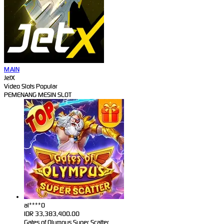
MAIN
JetX
Video Slots Popular
PEMENANG MESIN SLOT
al****0
IDR
33,383,400.00
Gates of Olympus Super Scatter