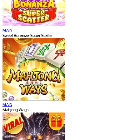
MAIN
Sweet Bonanza Super Scatter
MAIN
Mahjong Ways