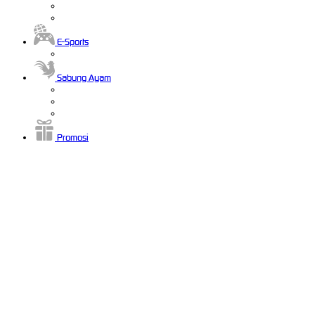
E-Sports
Sabung Ayam
Promosi