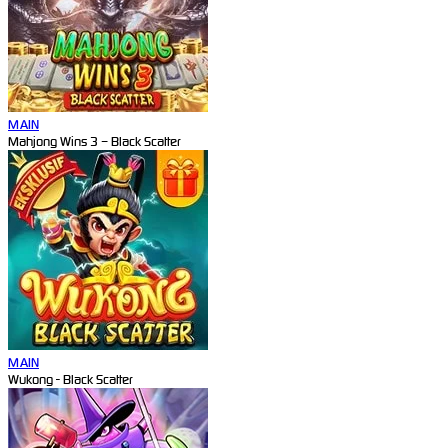
MAIN
Mahjong Wins 3 – Black Scatter
MAIN
Wukong - Black Scatter