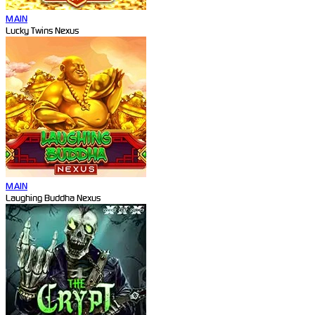
MAIN
Lucky Twins Nexus
MAIN
Laughing Buddha Nexus