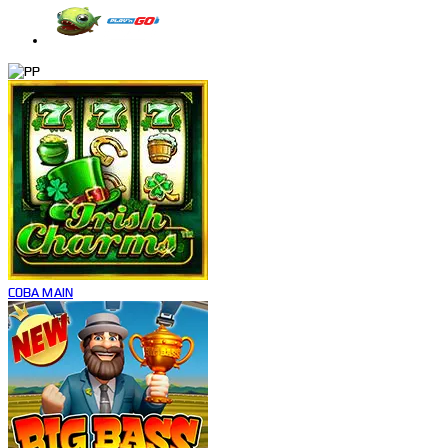
COBA
MAIN