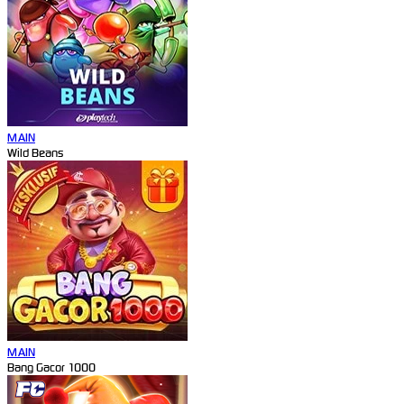
MAIN
Wild Beans
MAIN
Bang Gacor 1000