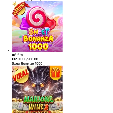
ru****o
IDR
8,886,500.00
Sweet Bonanza 1000