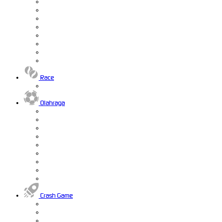
Race
Olahraga
Crash Game