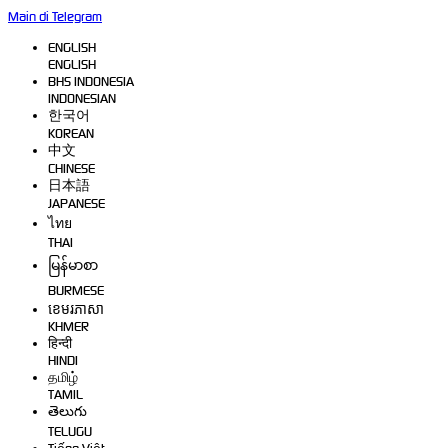
Main di Telegram
ENGLISH
ENGLISH
BHS INDONESIA
INDONESIAN
한국어
KOREAN
中文
CHINESE
日本語
JAPANESE
ไทย
THAI
မြန်မာစာ
BURMESE
ខេមរភាសា
KHMER
हिन्दी
HINDI
தமிழ்
TAMIL
తెలుగు
TELUGU