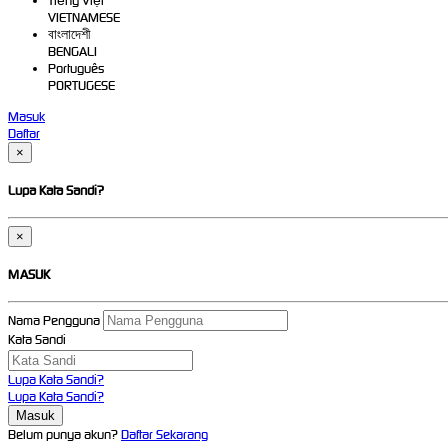
Tiếng Việt
VIETNAMESE
বাংলাদেশী
BENGALI
Português
PORTUGESE
Masuk
Daftar
×
Lupa Kata Sandi?
×
MASUK
Nama Pengguna
Kata Sandi
Lupa Kata Sandi?
Lupa Kata Sandi?
Belum punya akun?
Daftar Sekarang