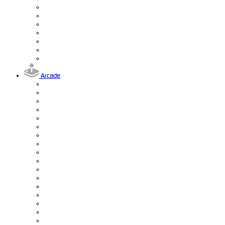
Arcade