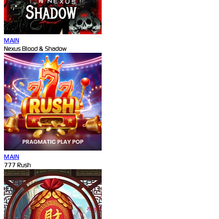
MAIN
Nexus Blood & Shadow
MAIN
777 Rush