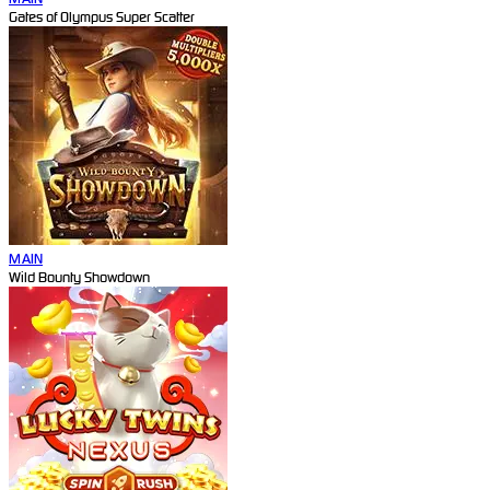
Gates of Olympus Super Scatter
MAIN
Wild Bounty Showdown