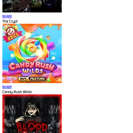
MAIN
The Crypt
MAIN
Candy Rush Wilds