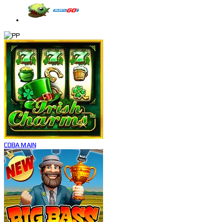
COBA
MAIN