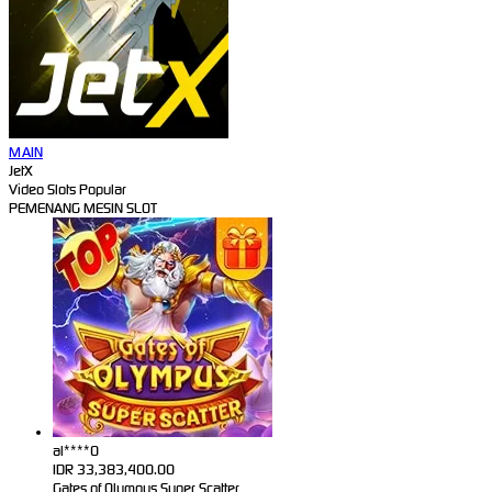
MAIN
JetX
Video Slots Popular
PEMENANG MESIN SLOT
al****0
IDR
33,383,400.00
Gates of Olympus Super Scatter