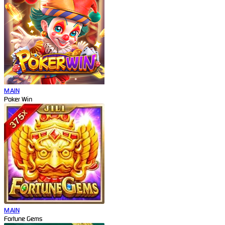
MAIN
Poker Win
MAIN
Fortune Gems