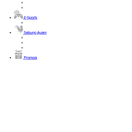
E-Sports
Sabung Ayam
Promosi