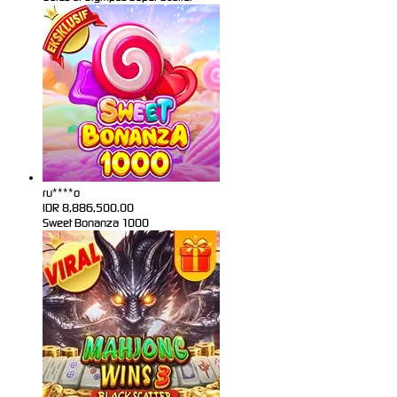
ru****o
IDR
8,886,500.00
Sweet Bonanza 1000