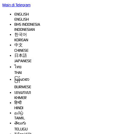
Main di Telegram
ENGLISH
ENGLISH
BHS INDONESIA
INDONESIAN
한국어
KOREAN
中文
CHINESE
日本語
JAPANESE
ไทย
THAI
မြန်မာစာ
BURMESE
ខេមរភាសា
KHMER
हिन्दी
HINDI
தமிழ்
TAMIL
తెలుగు
TELUGU