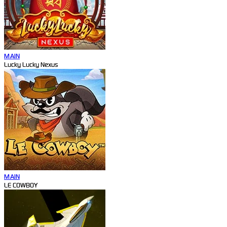
MAIN
Lucky Lucky Nexus
MAIN
LE COWBOY