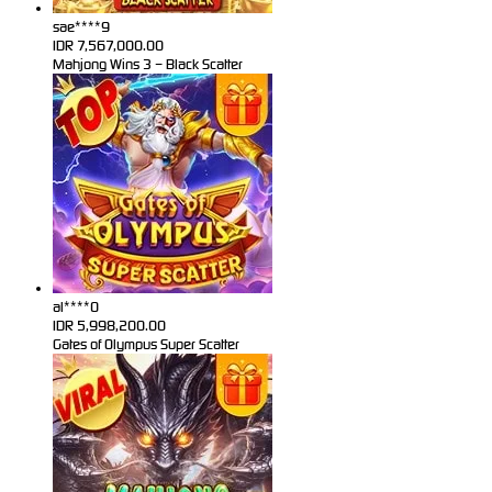
sae****9
IDR
7,567,000.00
Mahjong Wins 3 – Black Scatter
al****0
IDR
5,998,200.00
Gates of Olympus Super Scatter