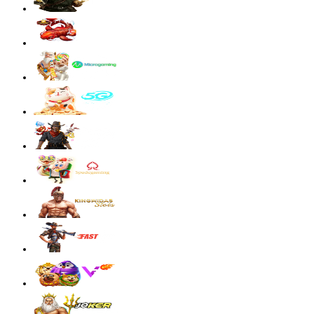
sae****9
IDR
3,590,300.00
Mahjong Wins 3 – Black Scatter
pilla****i
IDR
3,440,750.00
Starlight Princess Super Scatter