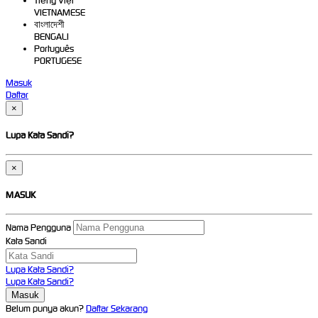
Tiếng Việt
VIETNAMESE
বাংলাদেশী
BENGALI
Português
PORTUGESE
Masuk
Daftar
×
Lupa Kata Sandi?
×
MASUK
Nama Pengguna
Kata Sandi
Lupa Kata Sandi?
Lupa Kata Sandi?
Belum punya akun?
Daftar Sekarang