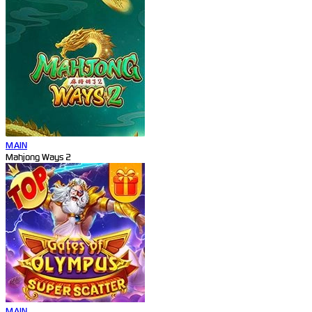
MAIN
Mahjong Ways 2
MAIN