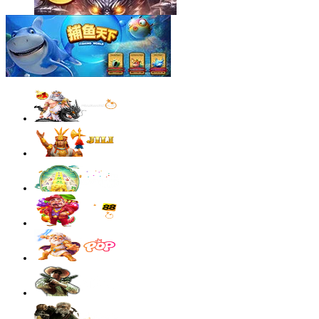
sae****9
IDR
4,003,200.00
Mahjong Wins 3 – Black Scatter
sae****9
IDR
3,881,600.00
Mahjong Wins 3 – Black Scatter