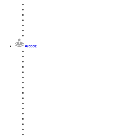
Arcade