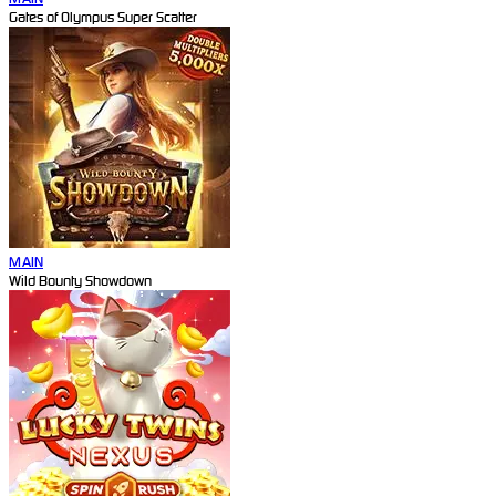
Gates of Olympus Super Scatter
MAIN
Wild Bounty Showdown