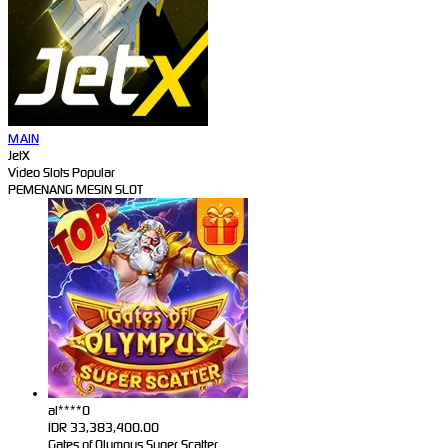
MAIN
JetX
Video Slots Popular
PEMENANG MESIN SLOT
al****0
IDR
33,383,400.00
Gates of Olympus Super Scatter