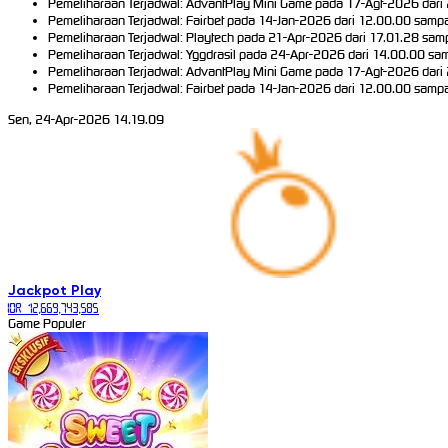
Pemeliharaan Terjadwal: AdvantPlay Mini Game pada 17-Agt-2026 dari 
Pemeliharaan Terjadwal: Fairbet pada 14-Jan-2026 dari 12.00.00 sampa
Pemeliharaan Terjadwal: Playtech pada 21-Apr-2026 dari 17.01.28 samp
Pemeliharaan Terjadwal: Yggdrasil pada 24-Apr-2026 dari 14.00.00 sam
Pemeliharaan Terjadwal: AdvantPlay Mini Game pada 17-Agt-2026 dari 
Pemeliharaan Terjadwal: Fairbet pada 14-Jan-2026 dari 12.00.00 sampa
Sen, 24-Apr-2026 14.19.09
Jackpot
Play
IDR
12,669,751,035
Game Populer