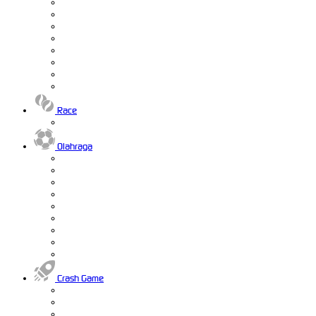
Race
Olahraga
Crash Game