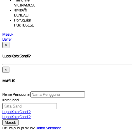
Tiếng Việt
VIETNAMESE
বাংলাদেশী
BENGALI
Português
PORTUGESE
Masuk
Daftar
×
Lupa Kata Sandi?
×
MASUK
Nama Pengguna
Kata Sandi
Lupa Kata Sandi?
Lupa Kata Sandi?
Belum punya akun?
Daftar Sekarang