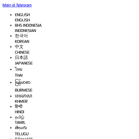
Main di Telegram
ENGLISH
ENGLISH
BHS INDONESIA
INDONESIAN
한국어
KOREAN
中文
CHINESE
日本語
JAPANESE
ไทย
THAI
မြန်မာစာ
BURMESE
ខេមរភាសា
KHMER
हिन्दी
HINDI
தமிழ்
TAMIL
తెలుగు
TELUGU