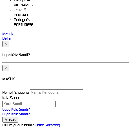
Tiếng Việt
VIETNAMESE
বাংলাদেশী
BENGALI
Português
PORTUGESE
Masuk
Daftar
×
Lupa Kata Sandi?
×
MASUK
Nama Pengguna
Kata Sandi
Lupa Kata Sandi?
Lupa Kata Sandi?
Belum punya akun?
Daftar Sekarang