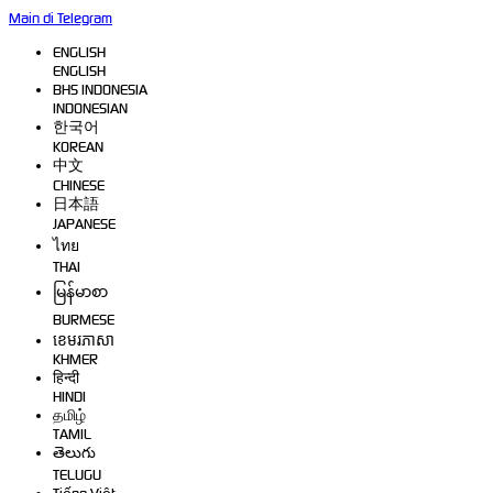
Main di Telegram
ENGLISH
ENGLISH
BHS INDONESIA
INDONESIAN
한국어
KOREAN
中文
CHINESE
日本語
JAPANESE
ไทย
THAI
မြန်မာစာ
BURMESE
ខេមរភាសា
KHMER
हिन्दी
HINDI
தமிழ்
TAMIL
తెలుగు
TELUGU