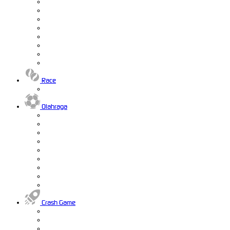
Race
Olahraga
Crash Game