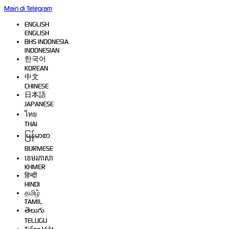
Main di Telegram
ENGLISH
ENGLISH
BHS INDONESIA
INDONESIAN
한국어
KOREAN
中文
CHINESE
日本語
JAPANESE
ไทย
THAI
မြန်မာစာ
BURMESE
ខេមរភាសា
KHMER
हिन्दी
HINDI
தமிழ்
TAMIL
తెలుగు
TELUGU