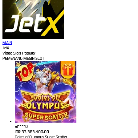
MAIN
JetX
Video Slots Popular
PEMENANG MESIN SLOT
al****0
IDR
33,383,400.00
Gates of Olympus Super Scatter