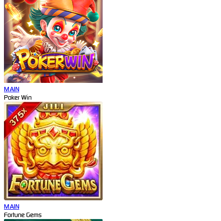
MAIN
Poker Win
MAIN
Fortune Gems