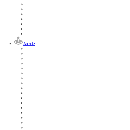
Arcade