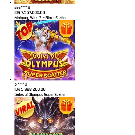
sae****9
IDR
7,567,000.00
Mahjong Wins 3 – Black Scatter
al****0
IDR
5,998,200.00
Gates of Olympus Super Scatter