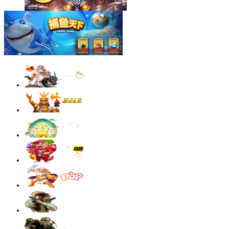
sae****9
IDR
4,003,200.00
Mahjong Wins 3 – Black Scatter
sae****9
IDR
3,881,600.00
Mahjong Wins 3 – Black Scatter