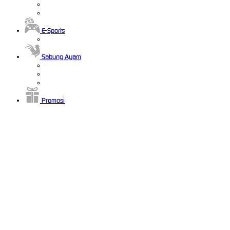
E-Sports
Sabung Ayam
Promosi