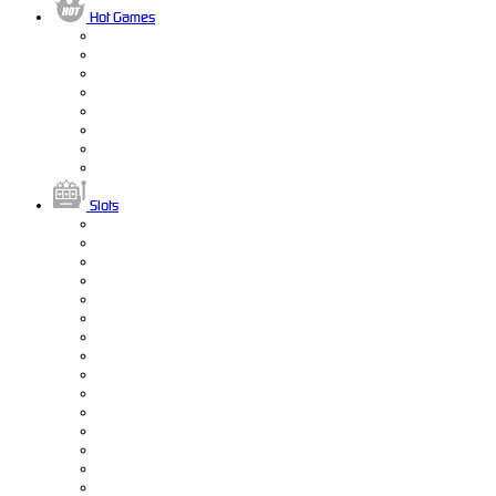
Hot Games
Slots