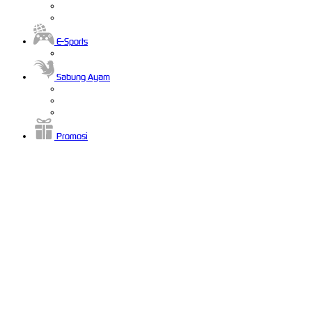
E-Sports
Sabung Ayam
Promosi