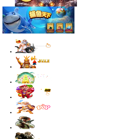
sae****9
IDR
4,003,200.00
Mahjong Wins 3 – Black Scatter
sae****9
IDR
3,881,600.00
Mahjong Wins 3 – Black Scatter