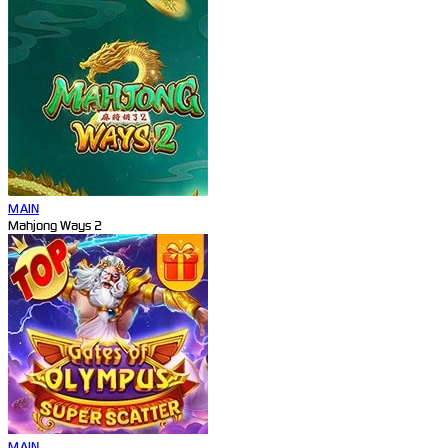
MAIN
Mahjong Ways 2
MAIN