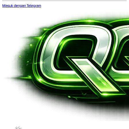
Masuk dengan Telegram