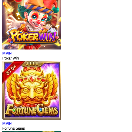
MAIN
Poker Win
MAIN
Fortune Gems