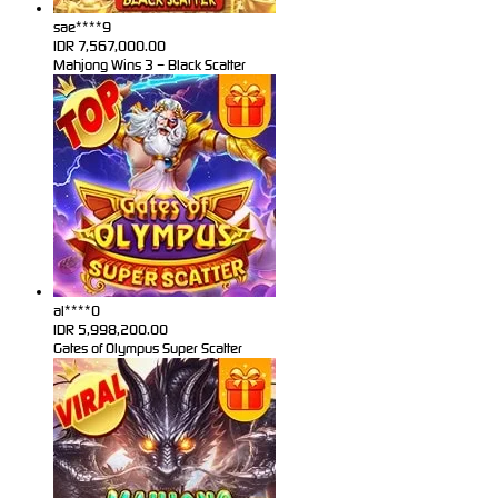
sae****9
IDR
7,567,000.00
Mahjong Wins 3 – Black Scatter
al****0
IDR
5,998,200.00
Gates of Olympus Super Scatter