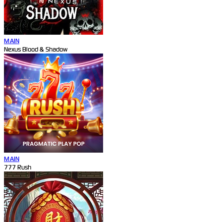
MAIN
Nexus Blood & Shadow
MAIN
777 Rush