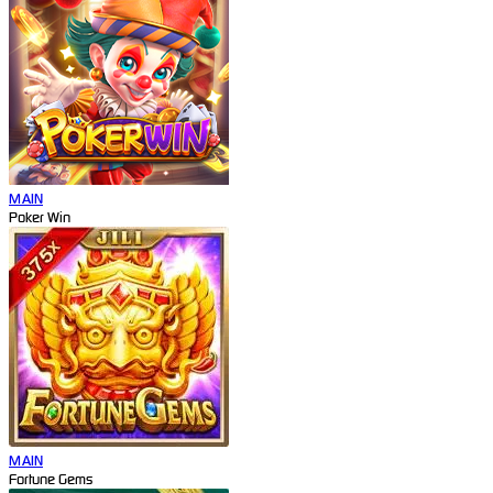
MAIN
Poker Win
MAIN
Fortune Gems