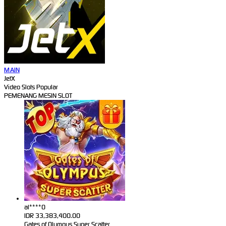
MAIN
JetX
Video Slots Popular
PEMENANG MESIN SLOT
al****0
IDR
33,383,400.00
Gates of Olympus Super Scatter