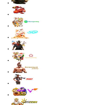
sae****9
IDR
3,590,300.00
Mahjong Wins 3 – Black Scatter
pilla****i
IDR
3,440,750.00
Starlight Princess Super Scatter