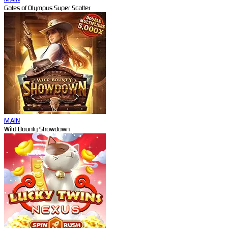
Gates of Olympus Super Scatter
MAIN
Wild Bounty Showdown