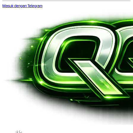
Masuk dengan Telegram