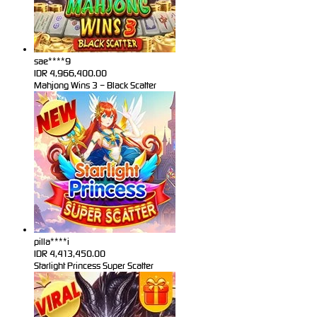
sae****9
IDR
4,966,400.00
Mahjong Wins 3 – Black Scatter
pilla****i
IDR
4,413,450.00
Starlight Princess Super Scatter