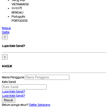
Tiếng Việt
VIETNAMESE
বাংলাদেশী
BENGALI
Português
PORTUGESE
Masuk
Daftar
×
Lupa Kata Sandi?
×
MASUK
Nama Pengguna
Kata Sandi
Lupa Kata Sandi?
Lupa Kata Sandi?
Belum punya akun?
Daftar Sekarang