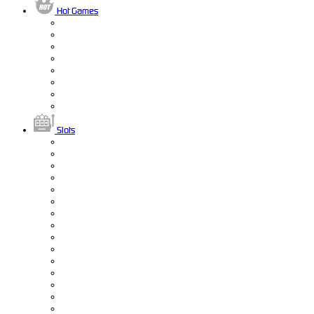
Hot Games
Slots