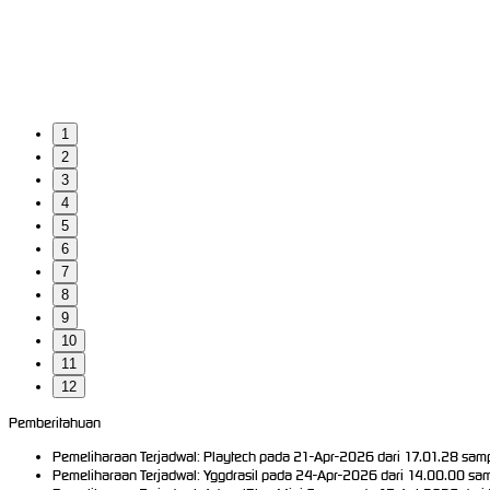
1
2
3
4
5
6
7
8
9
10
11
12
Pemberitahuan
Pemeliharaan Terjadwal: Playtech pada 21-Apr-2026 dari 17.01.28 samp
Pemeliharaan Terjadwal: Yggdrasil pada 24-Apr-2026 dari 14.00.00 sam