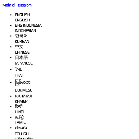
Main di Telegram
ENGLISH
ENGLISH
BHS INDONESIA
INDONESIAN
한국어
KOREAN
中文
CHINESE
日本語
JAPANESE
ไทย
THAI
မြန်မာစာ
BURMESE
ខេមរភាសា
KHMER
हिन्दी
HINDI
தமிழ்
TAMIL
తెలుగు
TELUGU