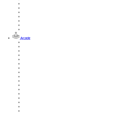
Arcade