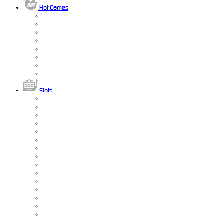
Hot Games
Slots