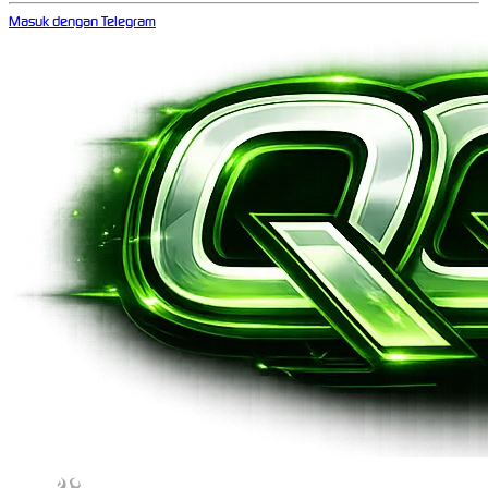
Masuk dengan Telegram