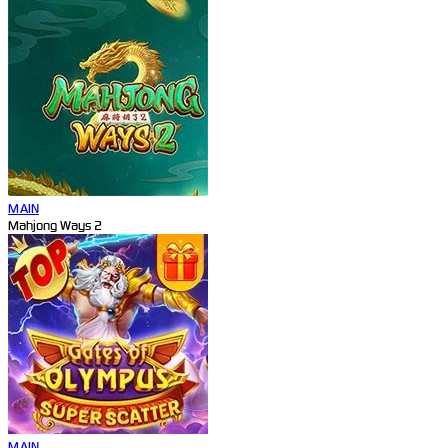
MAIN
Mahjong Ways 2
MAIN