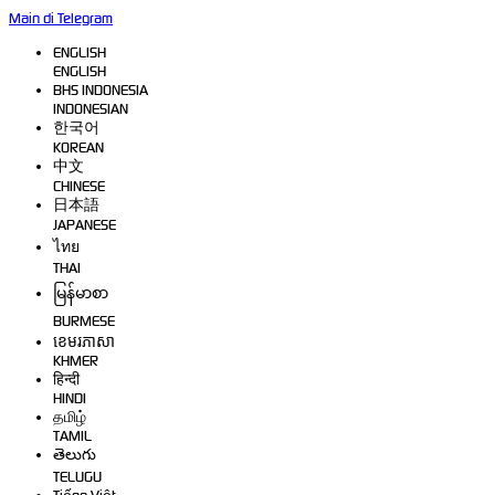
Main di Telegram
ENGLISH
ENGLISH
BHS INDONESIA
INDONESIAN
한국어
KOREAN
中文
CHINESE
日本語
JAPANESE
ไทย
THAI
မြန်မာစာ
BURMESE
ខេមរភាសា
KHMER
हिन्दी
HINDI
தமிழ்
TAMIL
తెలుగు
TELUGU