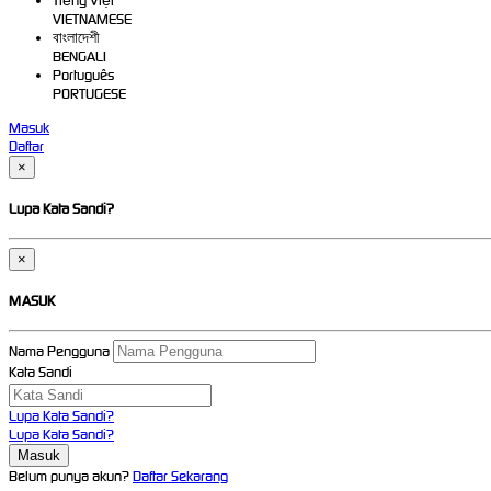
Tiếng Việt
VIETNAMESE
বাংলাদেশী
BENGALI
Português
PORTUGESE
Masuk
Daftar
×
Lupa Kata Sandi?
×
MASUK
Nama Pengguna
Kata Sandi
Lupa Kata Sandi?
Lupa Kata Sandi?
Belum punya akun?
Daftar Sekarang