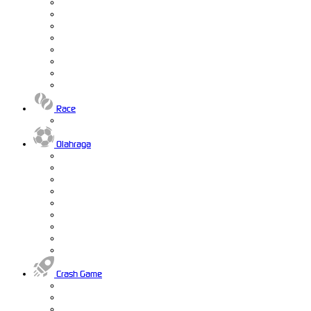
Race
Olahraga
Crash Game