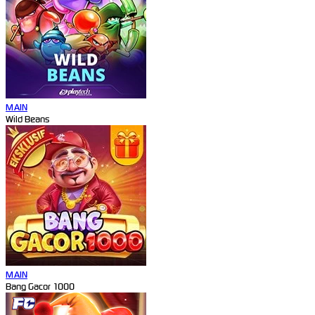
MAIN
Wild Beans
MAIN
Bang Gacor 1000