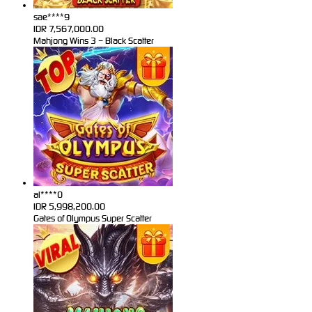
sae****9
IDR
7,567,000.00
Mahjong Wins 3 – Black Scatter
al****0
IDR
5,998,200.00
Gates of Olympus Super Scatter