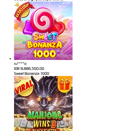
ru****o
IDR
8,886,500.00
Sweet Bonanza 1000