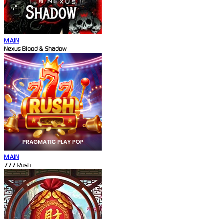
MAIN
Nexus Blood & Shadow
MAIN
777 Rush