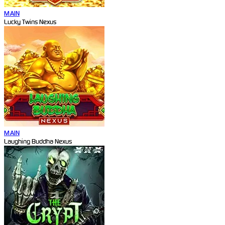
MAIN
Lucky Twins Nexus
MAIN
Laughing Buddha Nexus