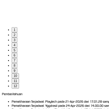
1
2
3
4
5
6
7
8
9
10
11
12
Pemberitahuan
Pemeliharaan Terjadwal: Playtech pada 21-Apr-2026 dari 17.01.28 samp
Pemeliharaan Terjadwal: Yggdrasil pada 24-Apr-2026 dari 14.00.00 sam