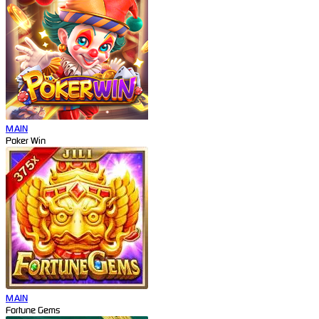
MAIN
Poker Win
MAIN
Fortune Gems