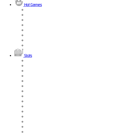
Hot Games
Slots