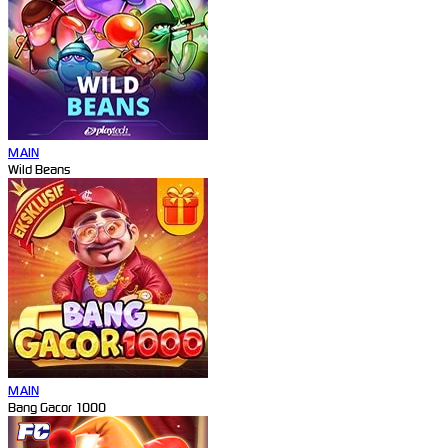
MAIN
Wild Beans
MAIN
Bang Gacor 1000