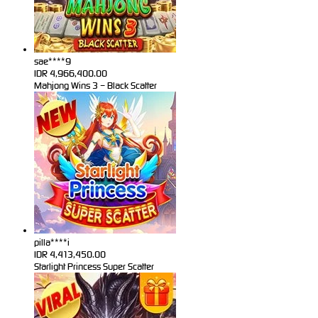
sae****9
IDR
4,966,400.00
Mahjong Wins 3 – Black Scatter
pilla****i
IDR
4,413,450.00
Starlight Princess Super Scatter