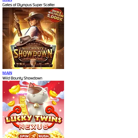
Gates of Olympus Super Scatter
MAIN
Wild Bounty Showdown