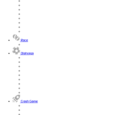
Race
Olahraga
Crash Game