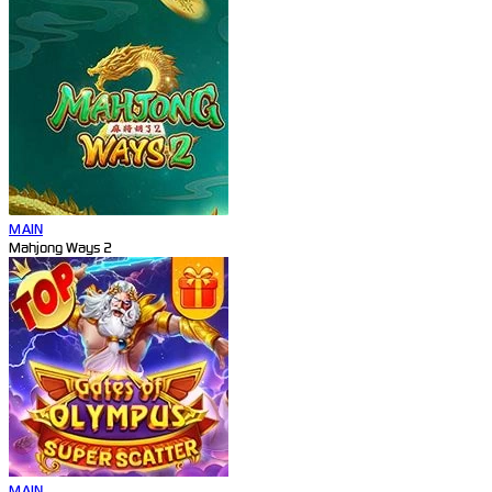
MAIN
Mahjong Ways 2
MAIN