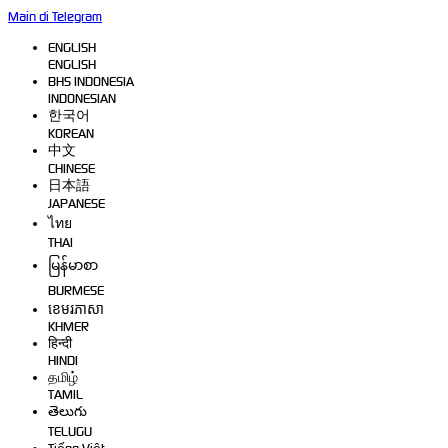
Main di Telegram
ENGLISH
ENGLISH
BHS INDONESIA
INDONESIAN
한국어
KOREAN
中文
CHINESE
日本語
JAPANESE
ไทย
THAI
မြန်မာစာ
BURMESE
ខេមរភាសា
KHMER
हिन्दी
HINDI
தமிழ்
TAMIL
తెలుగు
TELUGU