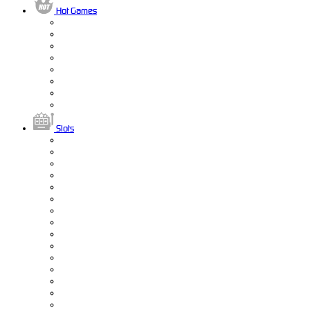
Hot Games
Slots