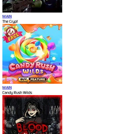
MAIN
The Crypt
MAIN
Candy Rush Wilds