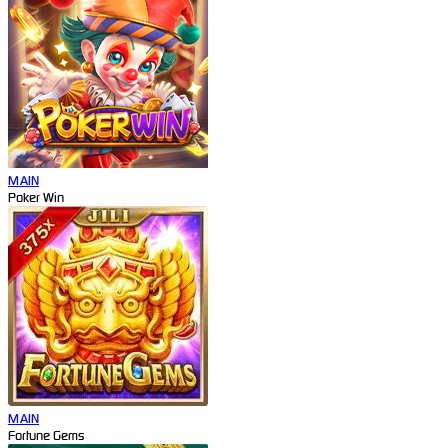
MAIN
Poker Win
MAIN
Fortune Gems