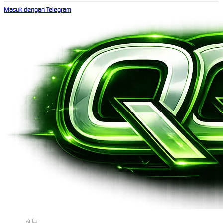
Masuk dengan Telegram