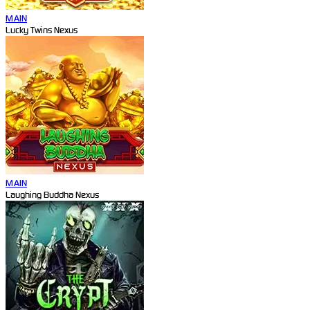
MAIN
Lucky Twins Nexus
MAIN
Laughing Buddha Nexus