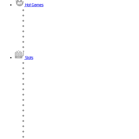
Hot Games
Slots