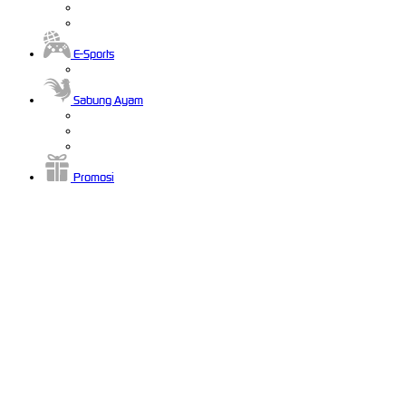
E-Sports
Sabung Ayam
Promosi