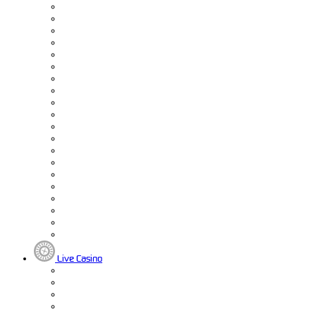
Live Casino