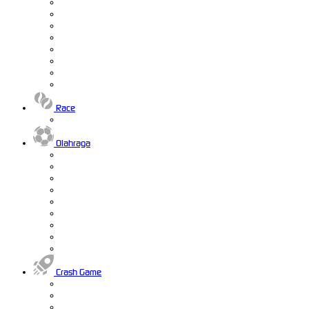
Race
Olahraga
Crash Game