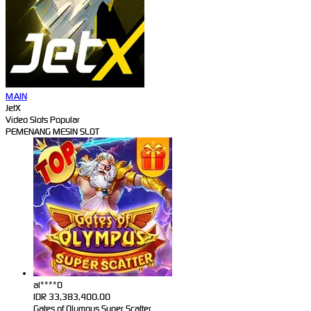
MAIN
JetX
Video Slots Popular
PEMENANG MESIN SLOT
al****0
IDR
33,383,400.00
Gates of Olympus Super Scatter