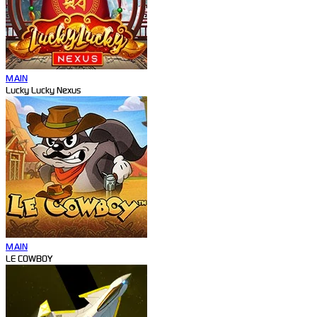
MAIN
Lucky Lucky Nexus
MAIN
LE COWBOY