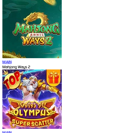
MAIN
Mahjong Ways 2
MAIN