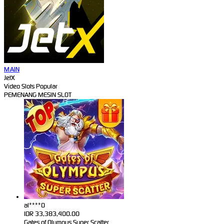
MAIN
JetX
Video Slots Popular
PEMENANG MESIN SLOT
al****0
IDR
33,383,400.00
Gates of Olympus Super Scatter