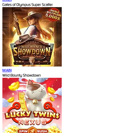
Gates of Olympus Super Scatter
MAIN
Wild Bounty Showdown