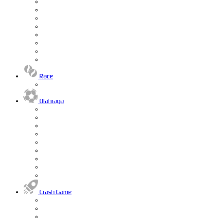
Race
Olahraga
Crash Game