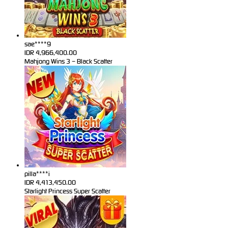
sae****9
IDR
4,966,400.00
Mahjong Wins 3 – Black Scatter
pilla****i
IDR
4,413,450.00
Starlight Princess Super Scatter