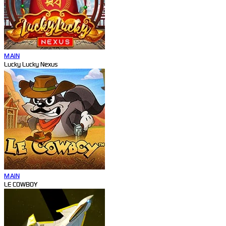
MAIN
Lucky Lucky Nexus
MAIN
LE COWBOY