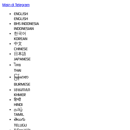
Main di Telegram
ENGLISH
ENGLISH
BHS INDONESIA
INDONESIAN
한국어
KOREAN
中文
CHINESE
日本語
JAPANESE
ไทย
THAI
မြန်မာစာ
BURMESE
ខេមរភាសា
KHMER
हिन्दी
HINDI
தமிழ்
TAMIL
తెలుగు
TELUGU