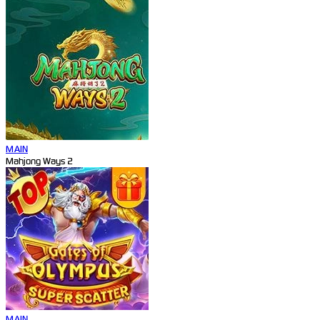
MAIN
Mahjong Ways 2
MAIN