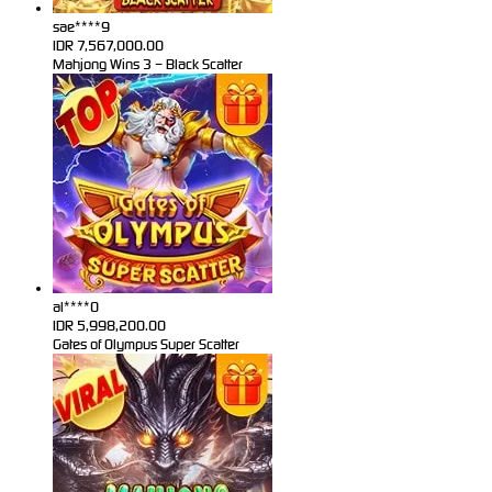
sae****9
IDR
7,567,000.00
Mahjong Wins 3 – Black Scatter
al****0
IDR
5,998,200.00
Gates of Olympus Super Scatter