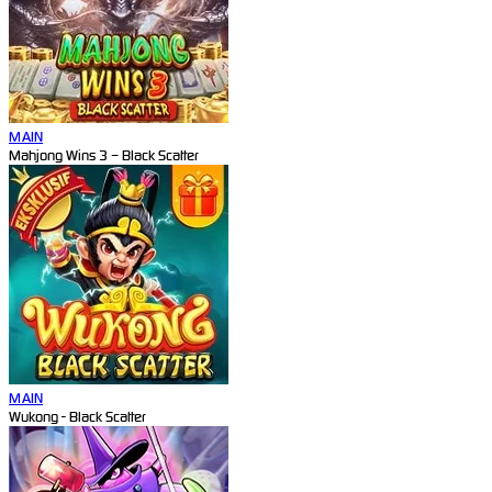
MAIN
Mahjong Wins 3 – Black Scatter
MAIN
Wukong - Black Scatter