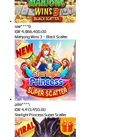
sae****9
IDR
4,966,400.00
Mahjong Wins 3 – Black Scatter
pilla****i
IDR
4,413,450.00
Starlight Princess Super Scatter