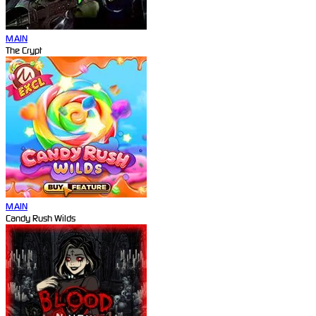
MAIN
The Crypt
MAIN
Candy Rush Wilds