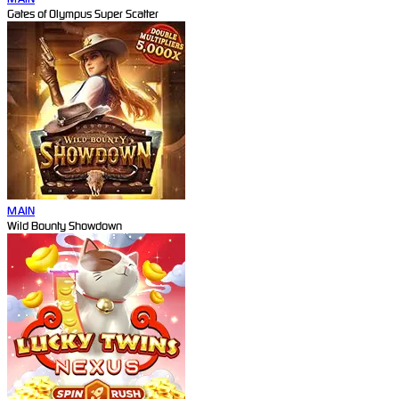
Gates of Olympus Super Scatter
MAIN
Wild Bounty Showdown