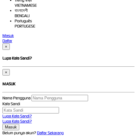
Tiếng Việt
VIETNAMESE
বাংলাদেশী
BENGALI
Português
PORTUGESE
Masuk
Daftar
×
Lupa Kata Sandi?
×
MASUK
Nama Pengguna
Kata Sandi
Lupa Kata Sandi?
Lupa Kata Sandi?
Belum punya akun?
Daftar Sekarang