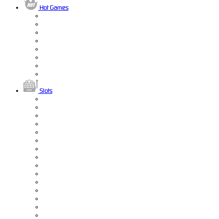
Hot Games
Slots