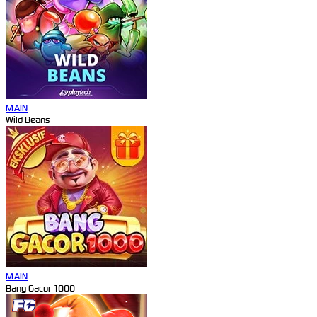
MAIN
Wild Beans
MAIN
Bang Gacor 1000