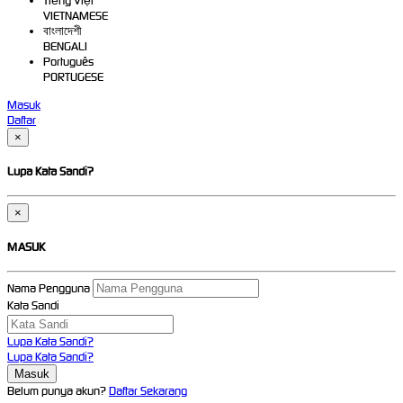
Tiếng Việt
VIETNAMESE
বাংলাদেশী
BENGALI
Português
PORTUGESE
Masuk
Daftar
×
Lupa Kata Sandi?
×
MASUK
Nama Pengguna
Kata Sandi
Lupa Kata Sandi?
Lupa Kata Sandi?
Belum punya akun?
Daftar Sekarang