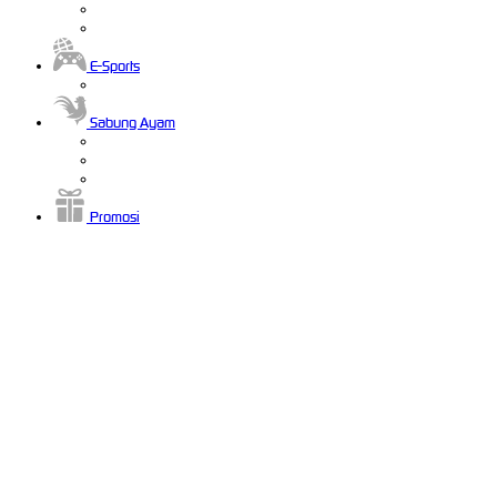
E-Sports
Sabung Ayam
Promosi