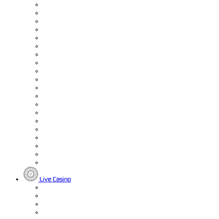
Live Casino