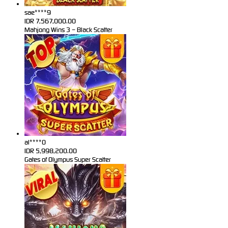
sae****9
IDR
7,567,000.00
Mahjong Wins 3 – Black Scatter
al****0
IDR
5,998,200.00
Gates of Olympus Super Scatter