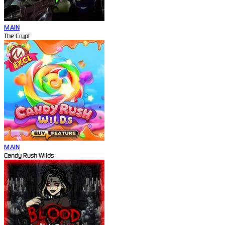
MAIN
The Crypt
MAIN
Candy Rush Wilds