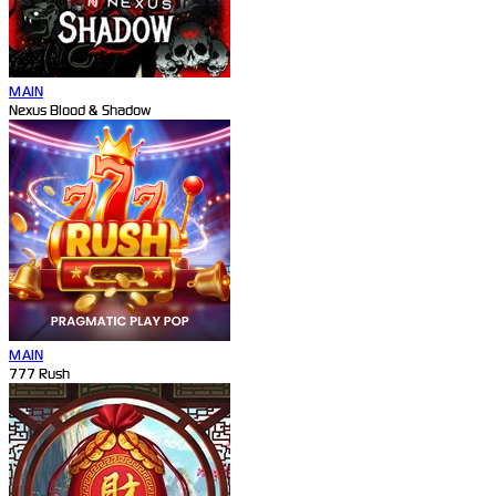
MAIN
Nexus Blood & Shadow
MAIN
777 Rush