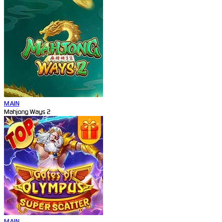
MAIN
Mahjong Ways 2
MAIN