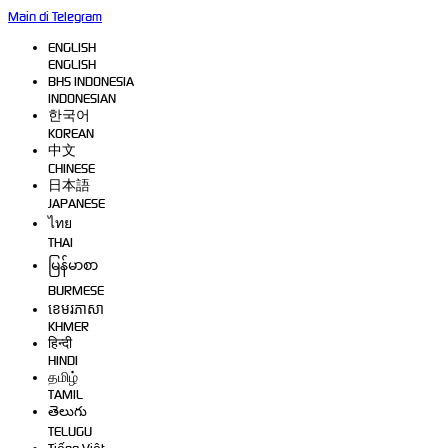
Main di Telegram
ENGLISH
ENGLISH
BHS INDONESIA
INDONESIAN
한국어
KOREAN
中文
CHINESE
日本語
JAPANESE
ไทย
THAI
မြန်မာစာ
BURMESE
ខេមរភាសា
KHMER
हिन्दी
HINDI
தமிழ்
TAMIL
తెలుగు
TELUGU