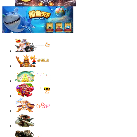
sae****9
IDR
4,003,200.00
Mahjong Wins 3 – Black Scatter
sae****9
IDR
3,881,600.00
Mahjong Wins 3 – Black Scatter