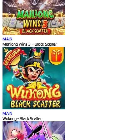
MAIN
Mahjong Wins 3 – Black Scatter
MAIN
Wukong - Black Scatter