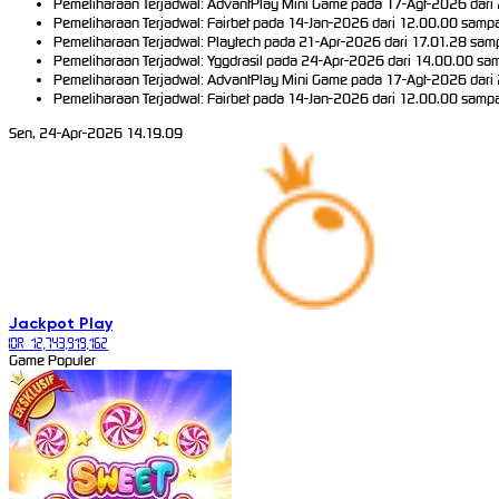
Pemeliharaan Terjadwal: AdvantPlay Mini Game pada 17-Agt-2026 dari 
Pemeliharaan Terjadwal: Fairbet pada 14-Jan-2026 dari 12.00.00 sampa
Pemeliharaan Terjadwal: Playtech pada 21-Apr-2026 dari 17.01.28 samp
Pemeliharaan Terjadwal: Yggdrasil pada 24-Apr-2026 dari 14.00.00 sam
Pemeliharaan Terjadwal: AdvantPlay Mini Game pada 17-Agt-2026 dari 
Pemeliharaan Terjadwal: Fairbet pada 14-Jan-2026 dari 12.00.00 sampa
Sen, 24-Apr-2026 14.19.09
Jackpot
Play
IDR
12,743,919,162
Game Populer