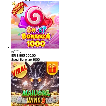
ru****o
IDR
8,886,500.00
Sweet Bonanza 1000