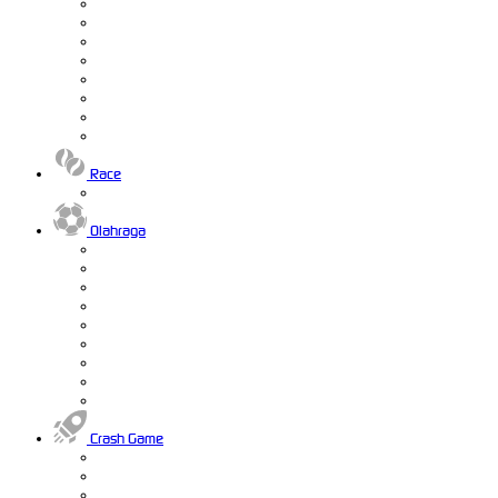
Race
Olahraga
Crash Game