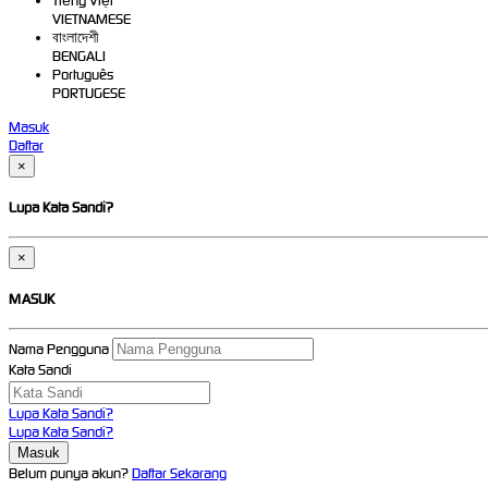
Tiếng Việt
VIETNAMESE
বাংলাদেশী
BENGALI
Português
PORTUGESE
Masuk
Daftar
×
Lupa Kata Sandi?
×
MASUK
Nama Pengguna
Kata Sandi
Lupa Kata Sandi?
Lupa Kata Sandi?
Belum punya akun?
Daftar Sekarang