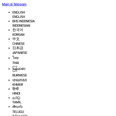
Main di Telegram
ENGLISH
ENGLISH
BHS INDONESIA
INDONESIAN
한국어
KOREAN
中文
CHINESE
日本語
JAPANESE
ไทย
THAI
မြန်မာစာ
BURMESE
ខេមរភាសា
KHMER
हिन्दी
HINDI
தமிழ்
TAMIL
తెలుగు
TELUGU