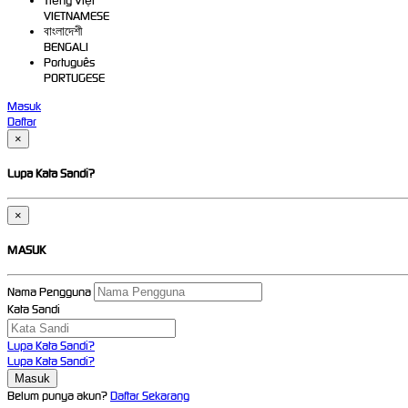
Tiếng Việt
VIETNAMESE
বাংলাদেশী
BENGALI
Português
PORTUGESE
Masuk
Daftar
×
Lupa Kata Sandi?
×
MASUK
Nama Pengguna
Kata Sandi
Lupa Kata Sandi?
Lupa Kata Sandi?
Belum punya akun?
Daftar Sekarang