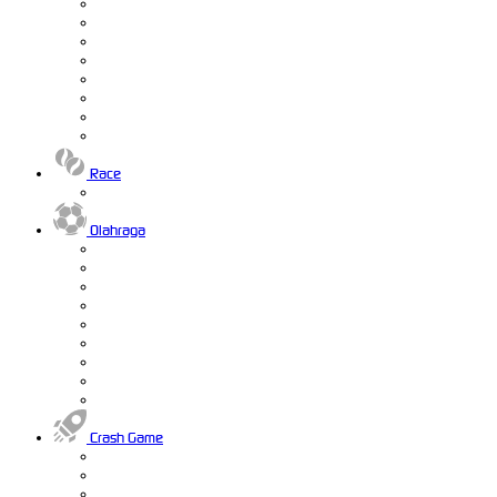
Race
Olahraga
Crash Game