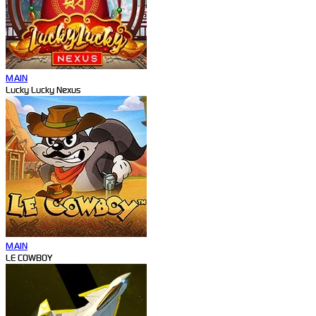
MAIN
Lucky Lucky Nexus
MAIN
LE COWBOY