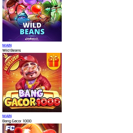
MAIN
Wild Beans
MAIN
Bang Gacor 1000