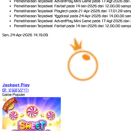
Pemeliharaan Terjadwal: AdvantPlay Mini Game pada 17-Agt-2026 dari 
Pemeliharaan Terjadwal: Fairbet pada 14-Jan-2026 dari 12.00.00 sampa
Pemeliharaan Terjadwal: Playtech pada 21-Apr-2026 dari 17.01.28 samp
Pemeliharaan Terjadwal: Yggdrasil pada 24-Apr-2026 dari 14.00.00 sam
Pemeliharaan Terjadwal: AdvantPlay Mini Game pada 17-Agt-2026 dari 
Pemeliharaan Terjadwal: Fairbet pada 14-Jan-2026 dari 12.00.00 sampa
Sen, 24-Apr-2026 14.19.09
Jackpot
Play
IDR
12,668,522,471
Game Populer