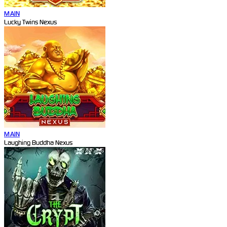
MAIN
Lucky Twins Nexus
MAIN
Laughing Buddha Nexus