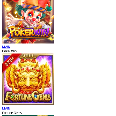
MAIN
Poker Win
MAIN
Fortune Gems