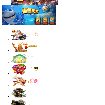
sae****9
IDR
4,003,200.00
Mahjong Wins 3 – Black Scatter
sae****9
IDR
3,881,600.00
Mahjong Wins 3 – Black Scatter