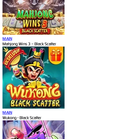
MAIN
Mahjong Wins 3 – Black Scatter
MAIN
Wukong - Black Scatter