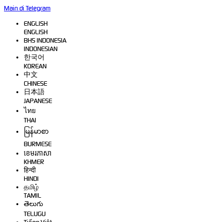
Main di Telegram
ENGLISH
ENGLISH
BHS INDONESIA
INDONESIAN
한국어
KOREAN
中文
CHINESE
日本語
JAPANESE
ไทย
THAI
မြန်မာစာ
BURMESE
ខេមរភាសា
KHMER
हिन्दी
HINDI
தமிழ்
TAMIL
తెలుగు
TELUGU