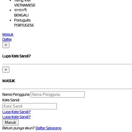
Tiếng Việt
VIETNAMESE
বাংলাদেশী
BENGALI
Português
PORTUGESE
Masuk
Daftar
×
Lupa Kata Sandi?
×
MASUK
Nama Pengguna
Kata Sandi
Lupa Kata Sandi?
Lupa Kata Sandi?
Belum punya akun?
Daftar Sekarang