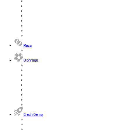
Race
Olahraga
Crash Game