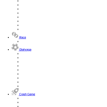
Race
Olahraga
Crash Game