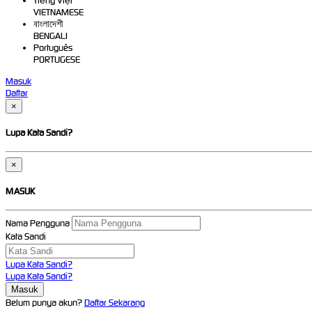
Tiếng Việt
VIETNAMESE
বাংলাদেশী
BENGALI
Português
PORTUGESE
Masuk
Daftar
×
Lupa Kata Sandi?
×
MASUK
Nama Pengguna
Kata Sandi
Lupa Kata Sandi?
Lupa Kata Sandi?
Belum punya akun?
Daftar Sekarang