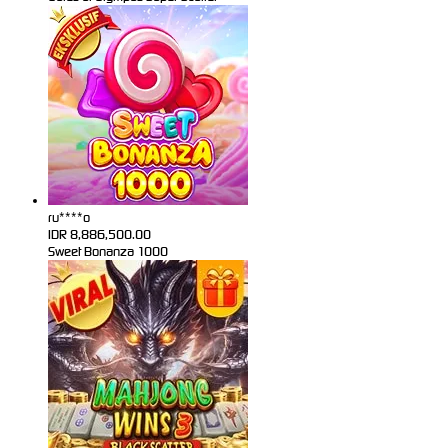
ru****o
IDR
8,886,500.00
Sweet Bonanza 1000