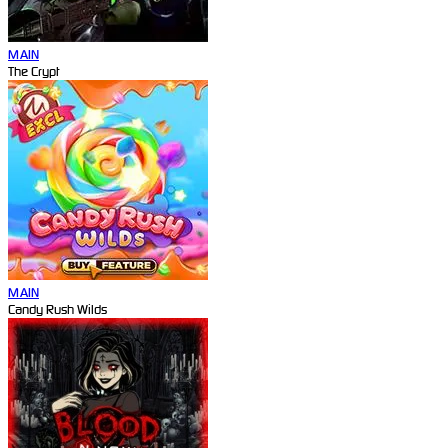
MAIN
The Crypt
MAIN
Candy Rush Wilds