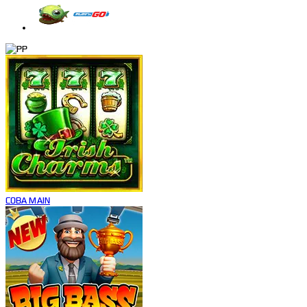
COBA
MAIN