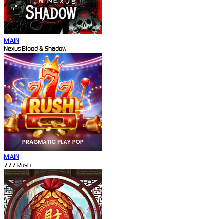
MAIN
Nexus Blood & Shadow
MAIN
777 Rush