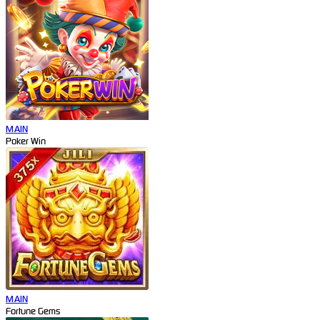
MAIN
Poker Win
MAIN
Fortune Gems