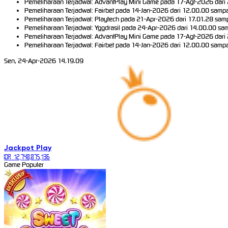
Pemeliharaan Terjadwal: AdvantPlay Mini Game pada 17-Agt-2026 dari 
Pemeliharaan Terjadwal: Fairbet pada 14-Jan-2026 dari 12.00.00 sampa
Pemeliharaan Terjadwal: Playtech pada 21-Apr-2026 dari 17.01.28 samp
Pemeliharaan Terjadwal: Yggdrasil pada 24-Apr-2026 dari 14.00.00 sam
Pemeliharaan Terjadwal: AdvantPlay Mini Game pada 17-Agt-2026 dari 
Pemeliharaan Terjadwal: Fairbet pada 14-Jan-2026 dari 12.00.00 sampa
Sen, 24-Apr-2026 14.19.09
Jackpot
Play
IDR
12,740,075,136
Game Populer