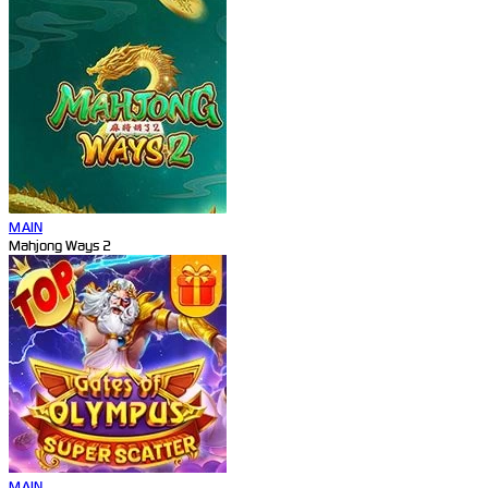
MAIN
Mahjong Ways 2
MAIN