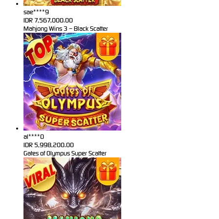
sae****9
IDR
7,567,000.00
Mahjong Wins 3 – Black Scatter
al****0
IDR
5,998,200.00
Gates of Olympus Super Scatter