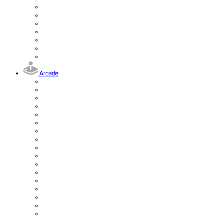
Arcade