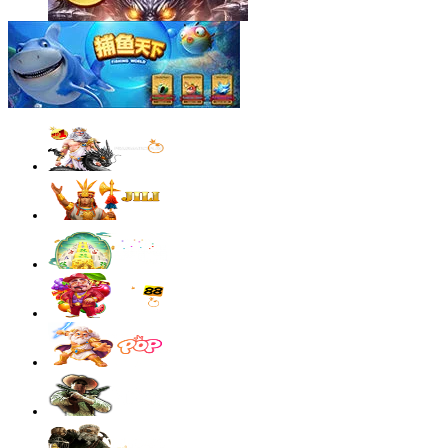
sae****9
IDR
4,003,200.00
Mahjong Wins 3 – Black Scatter
sae****9
IDR
3,881,600.00
Mahjong Wins 3 – Black Scatter