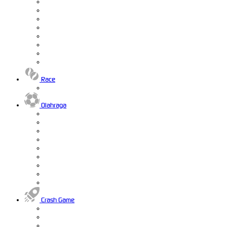
Race
Olahraga
Crash Game