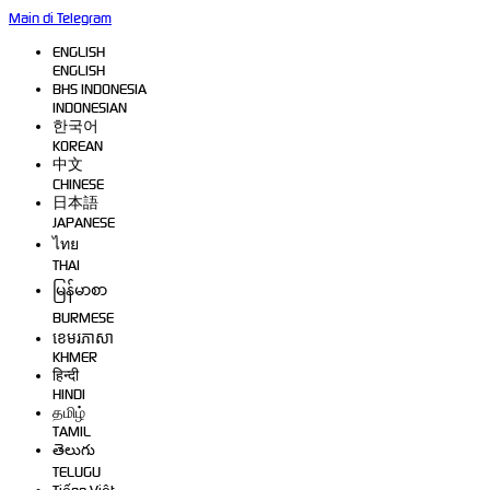
Main di Telegram
ENGLISH
ENGLISH
BHS INDONESIA
INDONESIAN
한국어
KOREAN
中文
CHINESE
日本語
JAPANESE
ไทย
THAI
မြန်မာစာ
BURMESE
ខេមរភាសា
KHMER
हिन्दी
HINDI
தமிழ்
TAMIL
తెలుగు
TELUGU