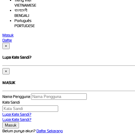
Tiếng Việt
VIETNAMESE
বাংলাদেশী
BENGALI
Português
PORTUGESE
Masuk
Daftar
×
Lupa Kata Sandi?
×
MASUK
Nama Pengguna
Kata Sandi
Lupa Kata Sandi?
Lupa Kata Sandi?
Belum punya akun?
Daftar Sekarang