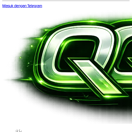
Masuk dengan Telegram