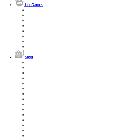
Hot Games
Slots