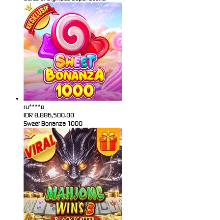
ru****o
IDR
8,886,500.00
Sweet Bonanza 1000