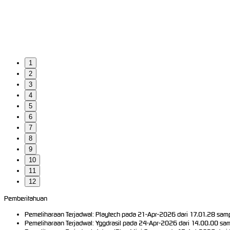
1
2
3
4
5
6
7
8
9
10
11
12
Pemberitahuan
Pemeliharaan Terjadwal: Playtech pada 21-Apr-2026 dari 17.01.28 samp
Pemeliharaan Terjadwal: Yggdrasil pada 24-Apr-2026 dari 14.00.00 sam