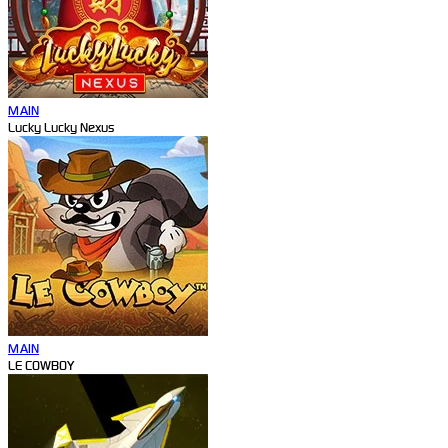
MAIN
Lucky Lucky Nexus
MAIN
LE COWBOY