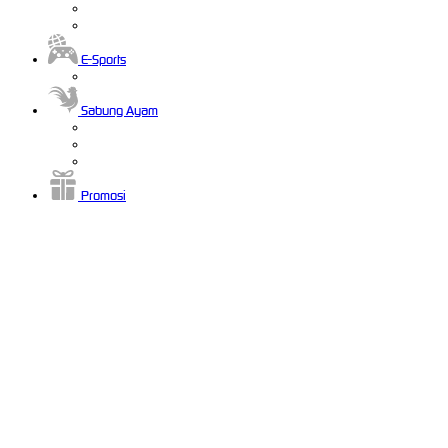
E-Sports
Sabung Ayam
Promosi