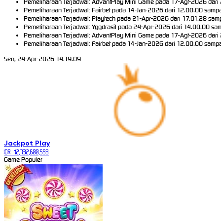
Pemeliharaan Terjadwal: AdvantPlay Mini Game pada 17-Agt-2026 dari 
Pemeliharaan Terjadwal: Fairbet pada 14-Jan-2026 dari 12.00.00 sampa
Pemeliharaan Terjadwal: Playtech pada 21-Apr-2026 dari 17.01.28 samp
Pemeliharaan Terjadwal: Yggdrasil pada 24-Apr-2026 dari 14.00.00 sam
Pemeliharaan Terjadwal: AdvantPlay Mini Game pada 17-Agt-2026 dari 
Pemeliharaan Terjadwal: Fairbet pada 14-Jan-2026 dari 12.00.00 sampa
Sen, 24-Apr-2026 14.19.09
Jackpot
Play
IDR
12,732,600,593
Game Populer