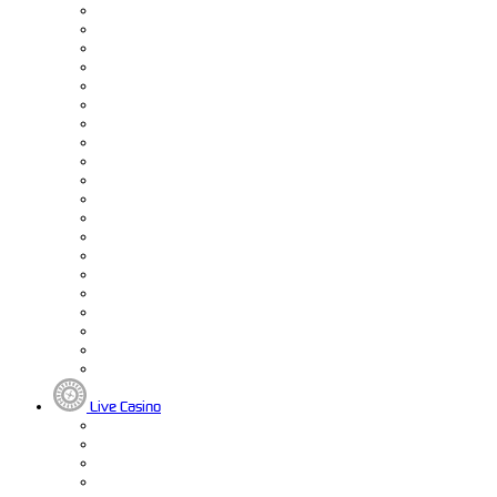
Live Casino