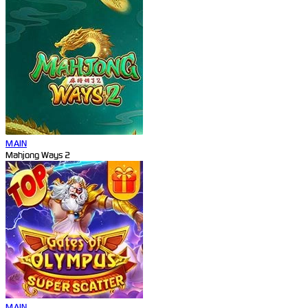
MAIN
Mahjong Ways 2
MAIN