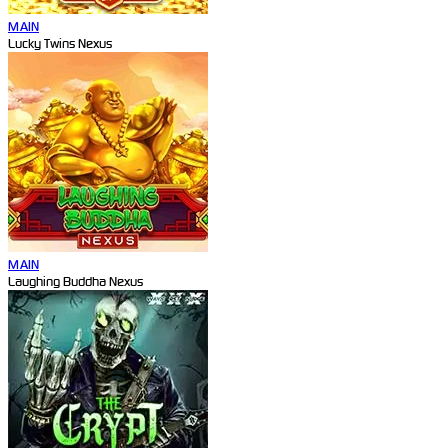
MAIN
Lucky Twins Nexus
MAIN
Laughing Buddha Nexus