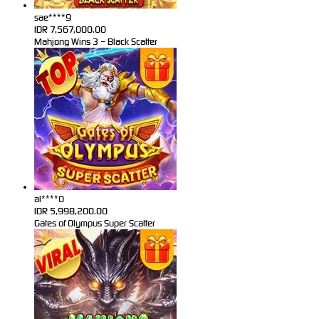
sae****9
IDR
7,567,000.00
Mahjong Wins 3 – Black Scatter
al****0
IDR
5,998,200.00
Gates of Olympus Super Scatter