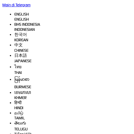
Main di Telegram
ENGLISH
ENGLISH
BHS INDONESIA
INDONESIAN
한국어
KOREAN
中文
CHINESE
日本語
JAPANESE
ไทย
THAI
မြန်မာစာ
BURMESE
ខេមរភាសា
KHMER
हिन्दी
HINDI
தமிழ்
TAMIL
తెలుగు
TELUGU