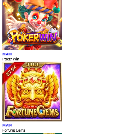
MAIN
Poker Win
MAIN
Fortune Gems