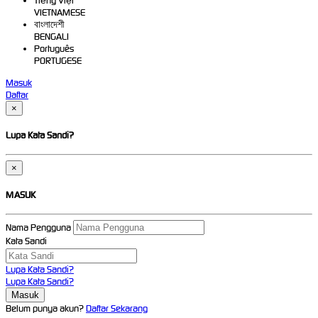
Tiếng Việt
VIETNAMESE
বাংলাদেশী
BENGALI
Português
PORTUGESE
Masuk
Daftar
×
Lupa Kata Sandi?
×
MASUK
Nama Pengguna
Kata Sandi
Lupa Kata Sandi?
Lupa Kata Sandi?
Belum punya akun?
Daftar Sekarang