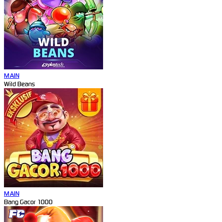
MAIN
Wild Beans
MAIN
Bang Gacor 1000