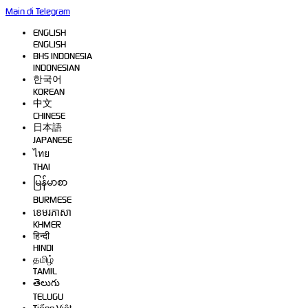
Main di Telegram
ENGLISH
ENGLISH
BHS INDONESIA
INDONESIAN
한국어
KOREAN
中文
CHINESE
日本語
JAPANESE
ไทย
THAI
မြန်မာစာ
BURMESE
ខេមរភាសា
KHMER
हिन्दी
HINDI
தமிழ்
TAMIL
తెలుగు
TELUGU