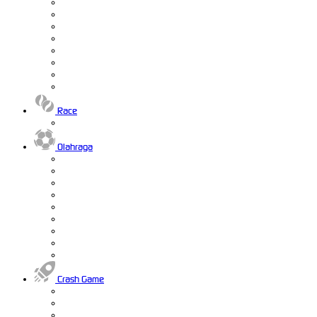
Race
Olahraga
Crash Game