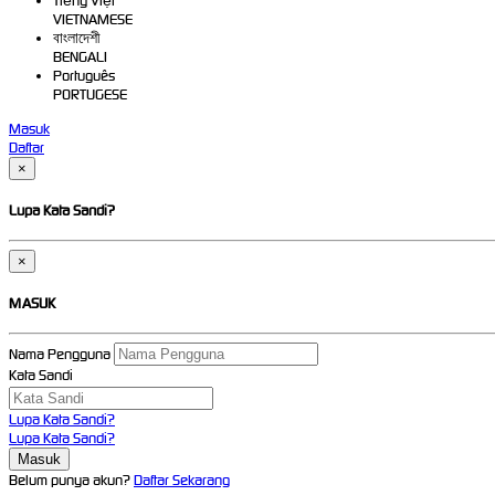
Tiếng Việt
VIETNAMESE
বাংলাদেশী
BENGALI
Português
PORTUGESE
Masuk
Daftar
×
Lupa Kata Sandi?
×
MASUK
Nama Pengguna
Kata Sandi
Lupa Kata Sandi?
Lupa Kata Sandi?
Belum punya akun?
Daftar Sekarang