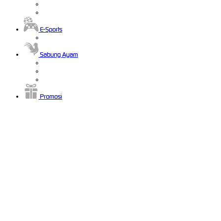
E-Sports
Sabung Ayam
Promosi