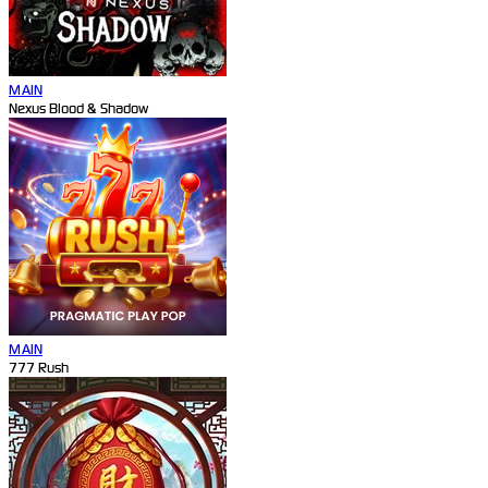
MAIN
Nexus Blood & Shadow
MAIN
777 Rush