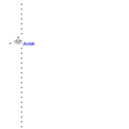
Arcade