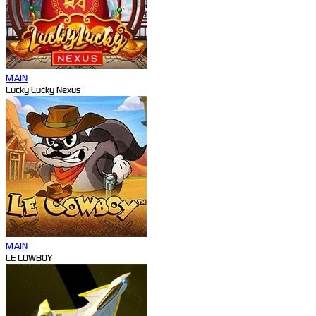
MAIN
Lucky Lucky Nexus
MAIN
LE COWBOY