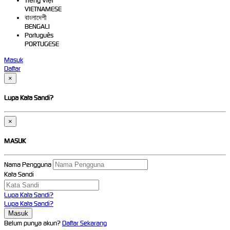
Tiếng Việt
VIETNAMESE
বাংলাদেশী
BENGALI
Português
PORTUGESE
Masuk
Daftar
×
Lupa Kata Sandi?
×
MASUK
Nama Pengguna
Kata Sandi
Lupa Kata Sandi?
Lupa Kata Sandi?
Belum punya akun?
Daftar Sekarang